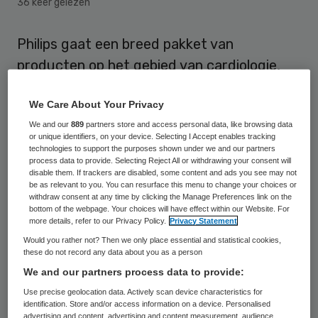
36 keer gelezen
Philips gaat een breed pakket van
producten op het gebied van cardiologie,
oncologie en vrouwenzorg leveren aan het
We Care About Your Privacy
nieuwe academisch ziekenhuis Medipol in
We and our
889
partners store and access personal data, like browsing data
Istanbul. Ook zal Philips het ziekenhuis van
or unique identifiers, on your device. Selecting I Accept enables tracking
verlichting voorzien. Met de deal is circa 13
technologies to support the purposes shown under we and our partners
process data to provide. Selecting Reject All or withdrawing your consent will
miljoen euro gemoeid, waarmee het de
disable them. If trackers are disabled, some content and ads you see may not
be as relevant to you. You can resurface this menu to change your choices or
grootste overeenkomst is op de Turkse
withdraw consent at any time by clicking the Manage Preferences link on the
bottom of the webpage. Your choices will have effect within our Website. For
ziekenhuismarkt.
more details, refer to our Privacy Policy.
Privacy Statement
Would you rather not? Then we only place essential and statistical cookies,
Het nieuwe
Medipol-ziekenhuis
telt
these do not record any data about you as a person
vijfhonderd bedden. De overeenkomst met
We and our partners process data to provide:
Philips bewijst volgens CEO Fahrettin Koca
Use precise geolocation data. Actively scan device characteristics for
identification. Store and/or access information on a device. Personalised
dat het ziekenhuis zich “honderd procent
advertising and content, advertising and content measurement, audience