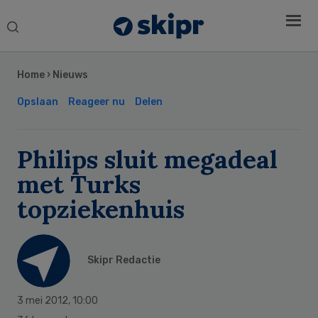
Search
this
Secondary
website
Sidebar
Home
›
Nieuws
Opslaan
Reageer nu
Delen
Philips sluit megadeal
met Turks
topziekenhuis
Skipr Redactie
3 mei 2012
,
10:00