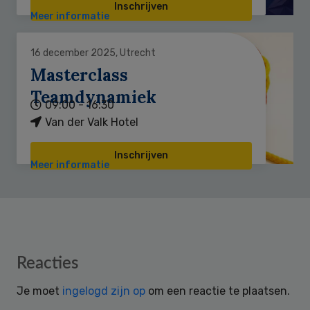
Inschrijven
Meer informatie
16 december 2025, Utrecht
Masterclass
Teamdynamiek
09:00 - 16:30
Van der Valk Hotel
Inschrijven
Meer informatie
Reader
Reacties
Interactions
Je moet
ingelogd zijn op
om een reactie te plaatsen.