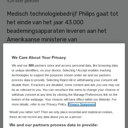
926 keer gelezen
Medisch technologiebedrijf Philips gaat tot
het einde van het jaar 43.000
beademingsapparaten leveren aan het
Amerikaanse ministerie van
Volksgezondheid. Daarvan worden er 2500
voor het einde van mei geleverd. In totaal is
We Care About Your Privacy
de deal 646,7 miljoen dollar, omgerekend
We and our
889
partners store and access personal data, like browsing data
or unique identifiers, on your device. Selecting I Accept enables tracking
ruim 595 miljoen euro, waard.
technologies to support the purposes shown under we and our partners
process data to provide. Selecting Reject All or withdrawing your consent will
disable them. If trackers are disabled, some content and ads you see may not
be as relevant to you. You can resurface this menu to change your choices or
Voor de levering van materialen voor de
withdraw consent at any time by clicking the Manage Preferences link on the
bottom of the webpage. Your choices will have effect within our Website. For
beademingsapparatuur zet het ministerie
more details, refer to our Privacy Policy.
Privacy Statement
een oorlogswet uit de jaren vijftig in. Met
Would you rather not? Then we only place essential and statistical cookies,
these do not record any data about you as a person
de Defense Production Act kan de
We and our partners process data to provide:
Amerikaanse overheid leveranciers dwingen