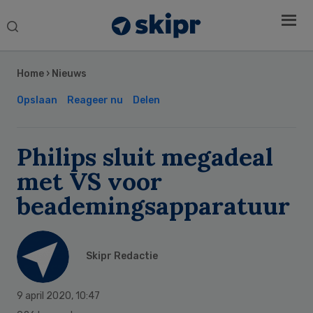
Search
this
Secondary
website
Sidebar
Home
›
Nieuws
Opslaan
Reageer nu
Delen
Philips sluit megadeal
met VS voor
beademingsapparatuur
Skipr Redactie
9 april 2020
,
10:47