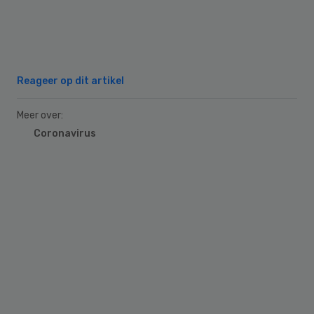
Reageer op dit artikel
Meer over:
Coronavirus
Primary
Sidebar