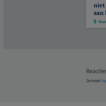
niet
aan 
Naa
Reader
Reactie
Interactions
Je moet
in