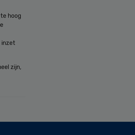
 te hoog
de
 inzet
el zijn,