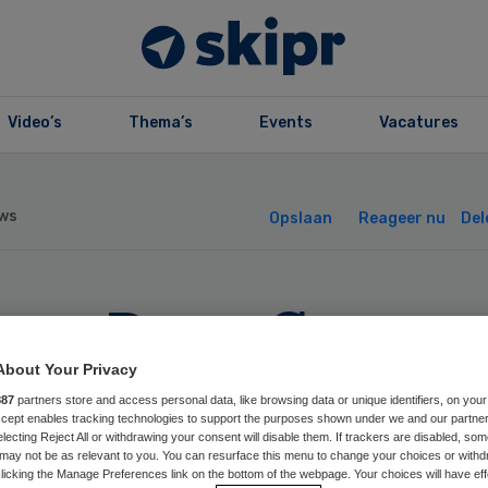
Video’s
Thema’s
Events
Vacatures
ws
Opslaan
Reageer nu
Del
eter Baan Centr
rhuist
About Your Privacy
887
partners store and access personal data, like browsing data or unique identifiers, on your
Accept enables tracking technologies to support the purposes shown under we and our partne
electing Reject All or withdrawing your consent will disable them. If trackers are disabled, so
may not be as relevant to you. You can resurface this menu to change your choices or withd
licking the Manage Preferences link on the bottom of the webpage. Your choices will have eff