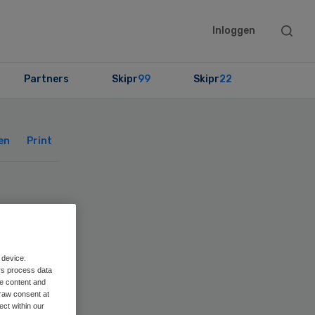
Searc
Inloggen
this
websit
Partners
Skipr
99
Skipr
22
Primary
Sidebar
en
Print
um
 device.
rs process data
me content and
raw consent at
ect within our