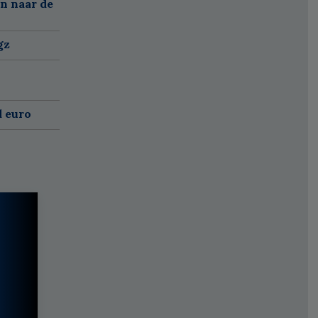
n naar de
gz
d euro