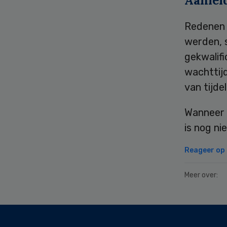
Aanlei
Redenen 
werden, 
gekwalifi
wachttij
van tijde
Wanneer h
is nog nie
Reageer op d
Meer over:
Secondary
Sidebar