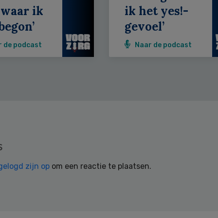
 waar ik
ik het yes!-
begon’
gevoel’
r de podcast
Naar de podcast
s
gelogd zijn op
om een reactie te plaatsen.