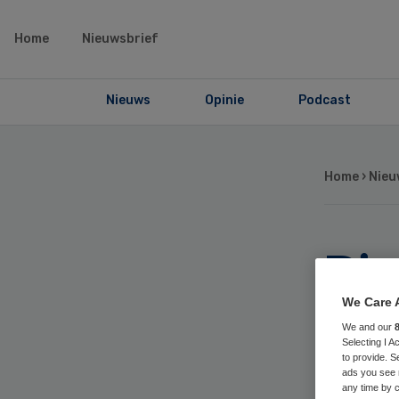
Home
Nieuwsbrief
Nieuws
Opinie
Podcast
Home
›
Nieu
Pi
ve
We Care 
We and our
Selecting I 
to provide. S
ads you see 
any time by c