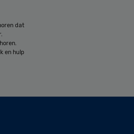
horen dat
.
horen.
k en hulp