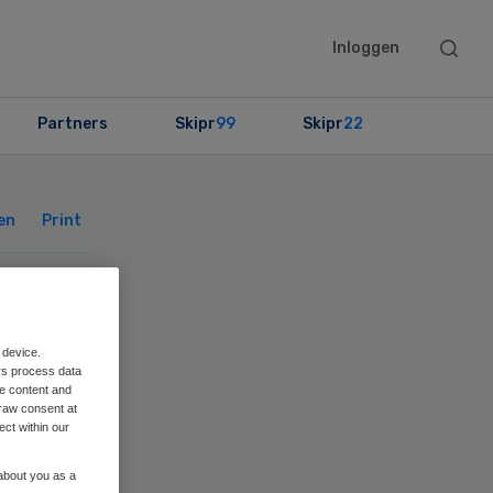
Searc
Inloggen
this
websit
Partners
Skipr
99
Skipr
22
Primary
Sidebar
en
Print
 device.
rs process data
me content and
raw consent at
ect within our
 about you as a