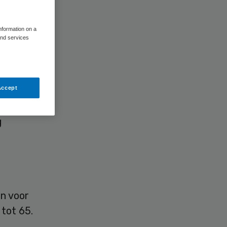
information on a
and services
ganisatie
Accept
, die
g
en voor
 tot 65.