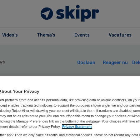
Video’s
Thema’s
Events
Vacatures
ws
Opslaan
Reageer nu
Del
nk Ribbon haalt
About Your Privacy
889
partners store and access personal data, like browsing data or unique identifiers, on your
cordbedrag aan
Accept enables tracking technologies to support the purposes shown under we and our partne
electing Reject All or withdrawing your consent will disable them. If trackers are disabled, so
may not be as relevant to you. You can resurface this menu to change your choices or withd
licking the Manage Preferences link on the bottom of the webpage. Your choices will have eff
naties binnen
more details, refer to our Privacy Policy.
Privacy Statement
her not? Then we only place essential and statistical cookies, these do not record any data