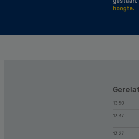
gestaan.
hoogte.
Gerela
13:50
13:37
13:27