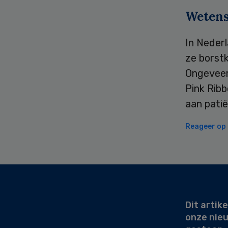
Wetens
In Nederl
ze borstk
Ongeveer
Pink Ribb
aan pati
Reageer op d
Secondary
Sidebar
Dit artike
onze nie