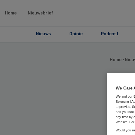
Home
Nieuwsbrief
Nieuws
Opinie
Podcast
Home
›
Nieu
Pi
We Care 
We and our
re
Selecting I 
to provide. S
ads you see 
any time by c
do
Website. For 
Would you rat