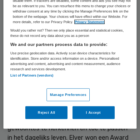
disable them. If trackers are disabled, some content and ads you see may not
be as relevant to you. You can resurface this menu to change your choices or
withdraw consent at any time by clicking the Manage Preferences link on the
Een Innovatie Award was er voor het
bottom of the webpage. Your choices will have effect within our Website. For
more details, refer to our Privacy Policy.
Privacy Statement
Spaarne Gasthuis voor hun Escaperoom,
Would you rather not? Then we only place essential and statistical cookies,
een belevingservaring waarbij teams in een
these do not record any data about you as a person
ruimte worden opgesloten en op een
We and our partners process data to provide:
interactieve manier moeten proberen zo
Use precise geolocation data. Actively scan device characteristics for
identification. Store and/or access information on a device. Personalised
snel mogelijk uit de afgesloten kamer te
advertising and content, advertising and content measurement, audience
research and services development.
ontsnappen door een code op te lossen. Zo
List of Partners (vendors)
leren ze samenwerken en communiceren en
krijgen kennis over veiligheid. Rivas
Manage Preferences
Zorggroep kreeg een Innovatie Award voor
Gewoontegetrouw, een pilotproject voor
Reject All
I Accept
medewerkers, cliënten en familie om
gewoontes te herkennen en toe te passen
in het dagelijks leven. Elver won een Award