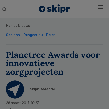
Search
this
Secondary
website
Sidebar
Home
›
Nieuws
Opslaan
Reageer nu
Delen
Planetree Awards voor
innovatieve
zorgprojecten
Skipr Redactie
28 maart 2017
,
10:23