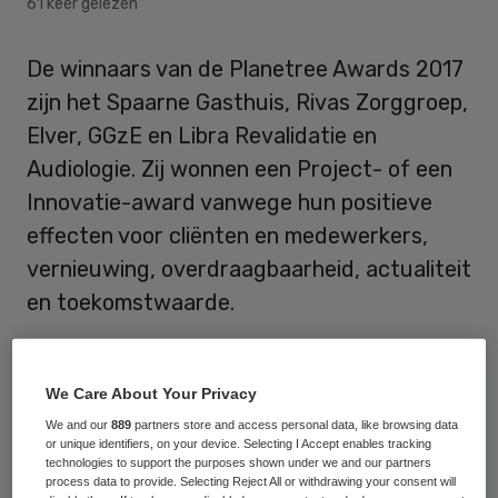
61 keer gelezen
De winnaars van de Planetree Awards 2017
zijn het Spaarne Gasthuis, Rivas Zorggroep,
Elver, GGzE en Libra Revalidatie en
Audiologie. Zij wonnen een Project- of een
Innovatie-award vanwege hun positieve
effecten voor cliënten en medewerkers,
vernieuwing, overdraagbaarheid, actualiteit
en toekomstwaarde.
De
prijzen zijn op 23 maart uitgereikt
tijdens de Planetree Conferentie 2017 in
We Care About Your Privacy
Nieuwegein.
We and our
889
partners store and access personal data, like browsing data
or unique identifiers, on your device. Selecting I Accept enables tracking
technologies to support the purposes shown under we and our partners
process data to provide. Selecting Reject All or withdrawing your consent will
Innovatie Awards