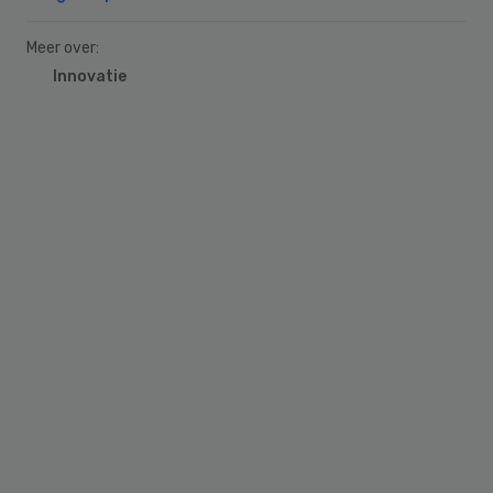
Meer over:
Innovatie
Primary
Sidebar