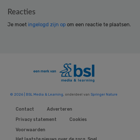
Reader
Reacties
Interactions
Je moet
ingelogd zijn op
om een reactie te plaatsen.
© 2026 | BSL Media & Learning
, onderdeel van
Springer Nature
Contact
Adverteren
Privacy statement
Cookies
Voorwaarden
Het laatste nieuws over de zorg. Snel,