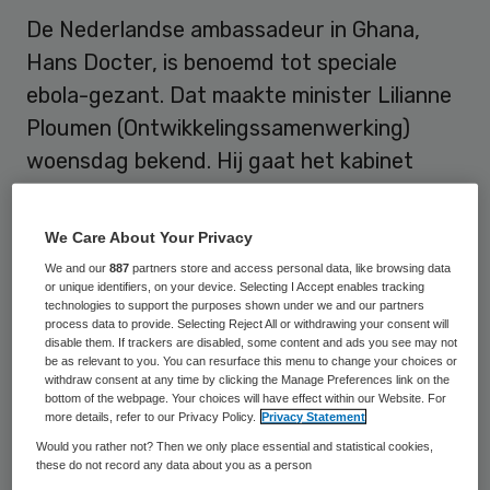
De Nederlandse ambassadeur in Ghana,
Hans Docter, is benoemd tot speciale
ebola-gezant. Dat maakte minister Lilianne
Ploumen (Ontwikkelingssamenwerking)
woensdag bekend. Hij gaat het kabinet
adviseren over de internationale aanpak
van de crisis.
We Care About Your Privacy
We and our
887
partners store and access personal data, like browsing data
De 48-jarige diplomaat moet de coördinatie
or unique identifiers, on your device. Selecting I Accept enables tracking
technologies to support the purposes shown under we and our partners
bij de bestrijding van de epidemie met de
process data to provide. Selecting Reject All or withdrawing your consent will
Verenigde Naties en de Europese Unie gaan
disable them. If trackers are disabled, some content and ads you see may not
be as relevant to you. You can resurface this menu to change your choices or
verzorgen. Ook zal hij naar de landen
withdraw consent at any time by clicking the Manage Preferences link on the
bottom of the webpage. Your choices will have effect within our Website. For
afreizen die door de ziekte het hardst zijn
more details, refer to our Privacy Policy.
Privacy Statement
getroffen (Sierra Leone, Liberia en Guinee)
Would you rather not? Then we only place essential and statistical cookies,
these do not record any data about you as a person
om over de hulpverlening te praten.