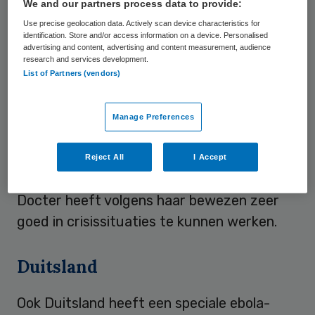
We and our partners process data to provide:
Use precise geolocation data. Actively scan device characteristics for
Impact beperken
identification. Store and/or access information on a device. Personalised
advertising and content, advertising and content measurement, audience
research and services development.
“Deze crisis vereist een aanpak waarbij het
List of Partners (vendors)
essentieel is dat iemand namens Nederland
van dichtbij de ontwikkelingen op de voet
Manage Preferences
volgt en voorstellen aandraagt om de
impact van ebola zo veel mogelijk te
Reject All
I Accept
beperken”, aldus Ploumen in een verklaring.
Docter heeft volgens haar bewezen zeer
goed in crisissituaties te kunnen werken.
Duitsland
Ook Duitsland heeft een speciale ebola-