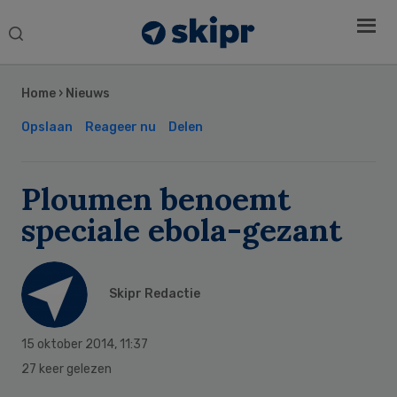
Search
this
Secondary
website
Sidebar
Home
›
Nieuws
Opslaan
Reageer nu
Delen
Ploumen benoemt
speciale ebola-gezant
Skipr Redactie
15 oktober 2014
,
11:37
27 keer gelezen