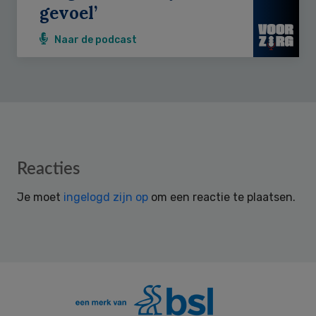
gevoel’
Naar de podcast
Reader
Reacties
Interactions
Je moet
ingelogd zijn op
om een reactie te plaatsen.