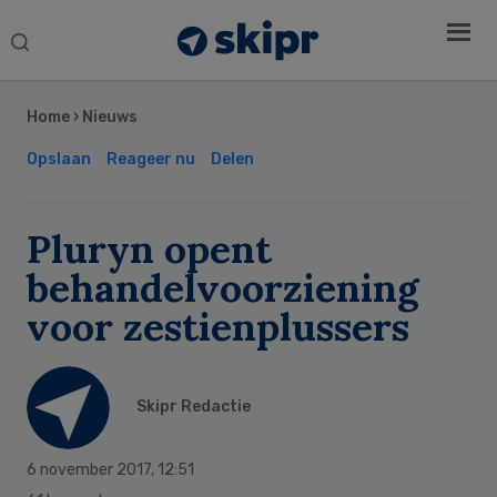
Search
this
Secondary
website
Sidebar
Home
›
Nieuws
Opslaan
Reageer nu
Delen
Pluryn opent
behandelvoorziening
voor zestienplussers
Skipr Redactie
6 november 2017
,
12:51