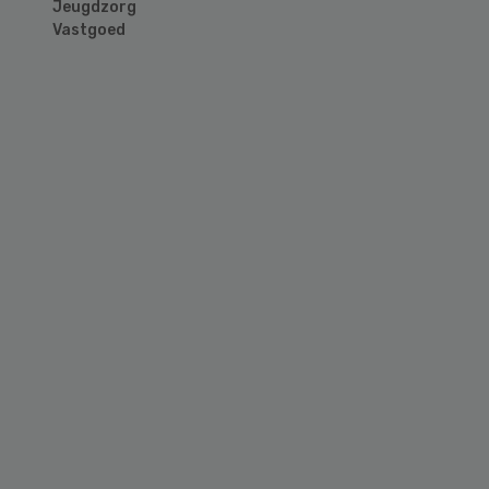
Jeugdzorg
Vastgoed
Primary
Sidebar