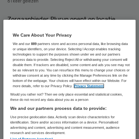
61 keer gelezen
Zorgaanbieder Pluryn opent op locatie
Werkenrode Jeugd een nieuwe woon- en
We Care About Your Privacy
behandelvoorziening voor jongeren vanaf
We and our
889
partners store and access personal data, like browsing data
zestien jaar met een matig verstandelijke
or unique identifiers, on your device. Selecting I Accept enables tracking
technologies to support the purposes shown under we and our partners
beperking en ernstige gedragsproblemen.
process data to provide. Selecting Reject All or withdrawing your consent will
De ondersteuning die de jongeren hier
disable them. If trackers are disabled, some content and ads you see may not
be as relevant to you. You can resurface this menu to change your choices or
krijgen moet voorkomen dat ze tussen wal
withdraw consent at any time by clicking the Manage Preferences link on the
bottom of the webpage. Your choices will have effect within our Website. For
en schip als ze volwassen worden. De
more details, refer to our Privacy Policy.
Privacy Statement
opening is op 23 november.
Would you rather not? Then we only place essential and statistical cookies,
these do not record any data about you as a person
De Bijenkorf biedt plaats aan 22 jongeren
We and our partners process data to provide:
vanaf 16 jaar, met een IQ tussen 40 en 60
Use precise geolocation data. Actively scan device characteristics for
identification. Store and/or access information on a device. Personalised
en ernstige gedragsproblemen. Het gebouw
advertising and content, advertising and content measurement, audience
research and services development.
telt twee leefgroepen met ieder zeven
List of Partners (vendors)