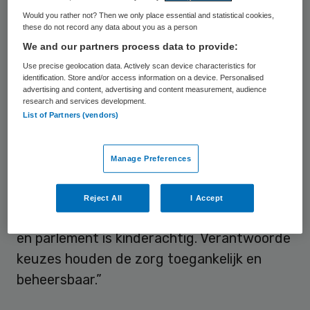
Concrete maatregelen voor grote
Would you rather not? Then we only place essential and statistical cookies,
these do not record any data about you as a person
zorgvraagstukken ontbreken in veel
We and our partners process data to provide:
verkiezingsprogramma’s. De zorg is
Use precise geolocation data. Actively scan device characteristics for
‘chefsache’, aldus het actiecomité.
identification. Store and/or access information on a device. Personalised
advertising and content, advertising and content measurement, audience
research and services development.
“Gratis zorg bestaat niet, keuzes zijn
List of Partners (vendors)
onontkoombaar”, stelt het comité. “Het is
aan u, politieke leiders van Nederland, om
Manage Preferences
zonder dralen kenbaar te maken waar uw
partij voor staat. Rupsje-nooit-genoeg in
Reject All
I Accept
verkiezingstijd en schraalhans in regering
en parlement is kinderachtig. Verantwoorde
keuzes houden de zorg toegankelijk en
beheersbaar.”