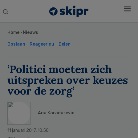
Search
this
Secondary
website
Sidebar
Home
›
Nieuws
Opslaan
Reageer nu
Delen
‘Politici moeten zich
uitspreken over keuzes
voor de zorg’
Ana Karadarevic
11 januari 2017
,
10:50