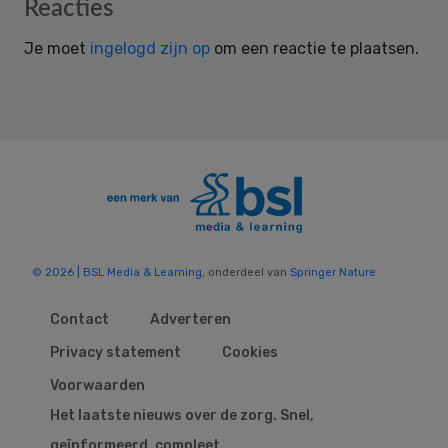
Reader
Reacties
Interactions
Je moet
ingelogd zijn op
om een reactie te plaatsen.
© 2026 | BSL Media & Learning
, onderdeel van
Springer Nature
Contact
Adverteren
Privacy statement
Cookies
Voorwaarden
Het laatste nieuws over de zorg. Snel,
geïnformeerd, compleet