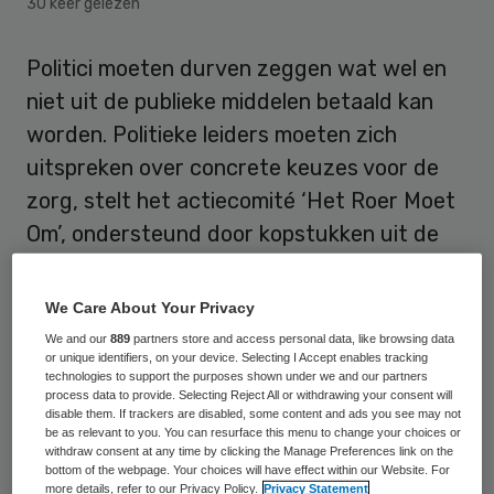
30 keer gelezen
Politici moeten durven zeggen wat wel en
niet uit de publieke middelen betaald kan
worden. Politieke leiders moeten zich
uitspreken over concrete keuzes voor de
zorg, stelt het actiecomité ‘Het Roer Moet
Om’, ondersteund door kopstukken uit de
zorg, onder wie voormalig AMC-bestuurder
Marcel Levi en DSW-directeur Chris Oomen.
We Care About Your Privacy
We and our
889
partners store and access personal data, like browsing data
Politieke partijen missen de moed om eerlijk
or unique identifiers, on your device. Selecting I Accept enables tracking
technologies to support the purposes shown under we and our partners
te zijn over de onvermijdelijke keuzes in de
process data to provide. Selecting Reject All or withdrawing your consent will
disable them. If trackers are disabled, some content and ads you see may not
zorg, stelt het
actiecomité
. Ze houden de
be as relevant to you. You can resurface this menu to change your choices or
kiezer in de waan dat iedereen altijd en op
withdraw consent at any time by clicking the Manage Preferences link on the
bottom of the webpage. Your choices will have effect within our Website. For
elke leeftijd de allerbeste zorg kan krijgen.
more details, refer to our Privacy Policy.
Privacy Statement