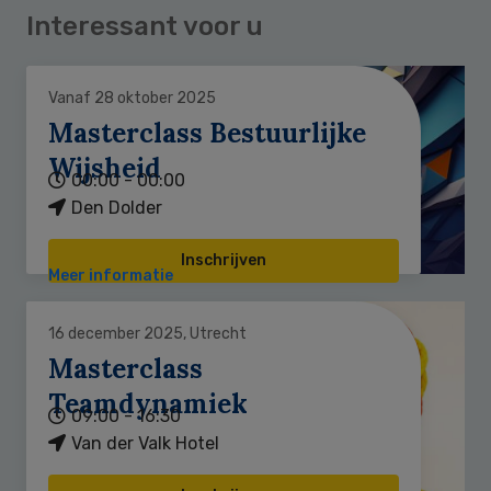
Interessant voor u
Vanaf 28 oktober 2025
Masterclass Bestuurlijke
Wijsheid
00:00 - 00:00
Den Dolder
Inschrijven
Meer informatie
16 december 2025, Utrecht
Masterclass
Teamdynamiek
09:00 - 16:30
Van der Valk Hotel