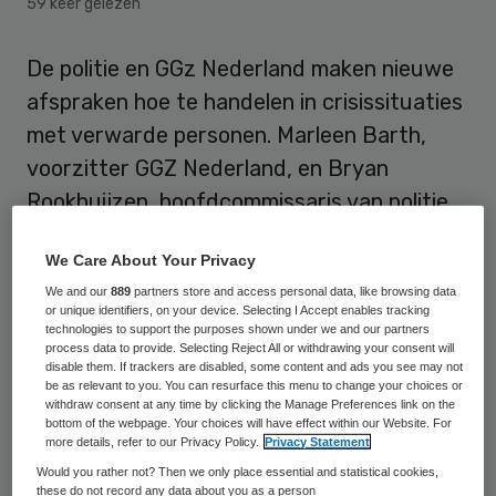
59 keer gelezen
De politie en GGz Nederland maken nieuwe
afspraken hoe te handelen in crisissituaties
met verwarde personen. Marleen Barth,
voorzitter GGZ Nederland, en Bryan
Rookhuijzen, hoofdcommissaris van politie
en portefeuillehouder GGZ namens de Raad
We Care About Your Privacy
van Korpschefs tekenen woensdag het
We and our
889
partners store and access personal data, like browsing data
convenant.
or unique identifiers, on your device. Selecting I Accept enables tracking
technologies to support the purposes shown under we and our partners
process data to provide. Selecting Reject All or withdrawing your consent will
Afspraken
disable them. If trackers are disabled, some content and ads you see may not
be as relevant to you. You can resurface this menu to change your choices or
withdraw consent at any time by clicking the Manage Preferences link on the
De afspraken in het vernieuwde convenant
bottom of the webpage. Your choices will have effect within our Website. For
more details, refer to our Privacy Policy.
Privacy Statement
moeten leiden tot een verdere versteviging
Would you rather not? Then we only place essential and statistical cookies,
in de samenwerking tussen de politie en de
these do not record any data about you as a person