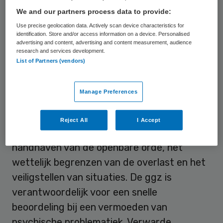
We and our partners process data to provide:
geestelijke gezondheidszorg in Nederland.
Use precise geolocation data. Actively scan device characteristics for
De kern hiervan richt zich op crisissituaties
identification. Store and/or access information on a device. Personalised
met verwarde personen. Deze worden door
advertising and content, advertising and content measurement, audience
research and services development.
de politie en geestelijke gezondheidszorg
List of Partners (vendors)
(ggz) gezamenlijk aangepakt.
Manage Preferences
Verwarde personen
Reject All
I Accept
De politie is verantwoordelijk voor het
handhaven van de openbare orde, het
wettelijk begrenzen van de overlast en het
veiligstellen van situaties. De ggz is
verantwoordelijk voor een snelle
beoordeling bij een vermoeden van
psychische problematiek. Verwarde