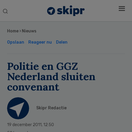
Search
this
Secondary
website
Sidebar
Home
›
Nieuws
Opslaan
Reageer nu
Delen
Politie en GGZ
Nederland sluiten
convenant
Skipr Redactie
19 december 2011
,
12:50