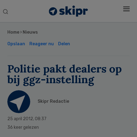
Search
this
Secondary
website
Sidebar
Home
›
Nieuws
Opslaan
Reageer nu
Delen
Politie pakt dealers op
bij ggz-instelling
Skipr Redactie
25 april 2012
,
08:37
36 keer gelezen