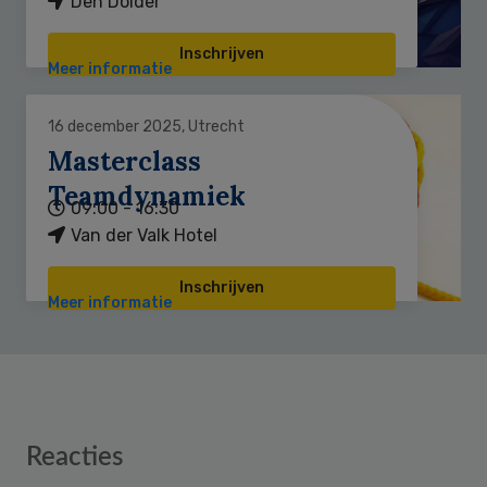
Den Dolder
Inschrijven
Meer informatie
16 december 2025, Utrecht
Masterclass
Teamdynamiek
09:00 - 16:30
Van der Valk Hotel
Inschrijven
Meer informatie
Reader
Reacties
Interactions