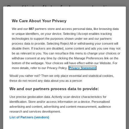
De politie heeft de afgelopen weken tien
mannen uit Apeldoorn, Zwolle, Maassluis en
We Care About Your Privacy
Groningen opgepakt die verdacht worden
We and our
887
partners store and access personal data, like browsing data
van het dealen van ruim 130 bolletjes en
or unique identifiers, on your device. Selecting I Accept enables tracking
technologies to support the purposes shown under we and our partners
pakketjes cocaïne bij een zorginstelling voor
process data to provide. Selecting Reject All or withdrawing your consent will
disable them. If trackers are disabled, some content and ads you see may not
verslaafden in Apeldoorn.
be as relevant to you. You can resurface this menu to change your choices or
withdraw consent at any time by clicking the Manage Preferences link on the
bottom of the webpage. Your choices will have effect within our Website. For
De drugs zijn in beslag genomen, zo meldde
more details, refer to our Privacy Policy.
Privacy Statement
de politie vandaag. Volgens de politie
Would you rather not? Then we only place essential and statistical cookies,
these do not record any data about you as a person
hebben de dealers de cocaïne zelf
We and our partners process data to provide:
meegenomen en hebben ze geen enkele
Use precise geolocation data. Actively scan device characteristics for
binding met de hulpverlening in Apeldoorn.
identification. Store and/or access information on a device. Personalised
advertising and content, advertising and content measurement, audience
Er waren volgens de politie al langer
research and services development.
aanwijzingen voor de activiteiten van de
List of Partners (vendors)
dealers rond
Omnizorg
, dat opvang en