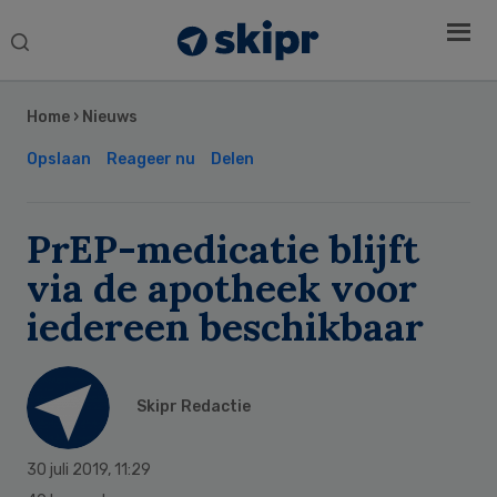
Search
this
Secondary
website
Sidebar
Home
›
Nieuws
Opslaan
Reageer nu
Delen
PrEP-medicatie blijft
via de apotheek voor
iedereen beschikbaar
Skipr Redactie
30 juli 2019
,
11:29