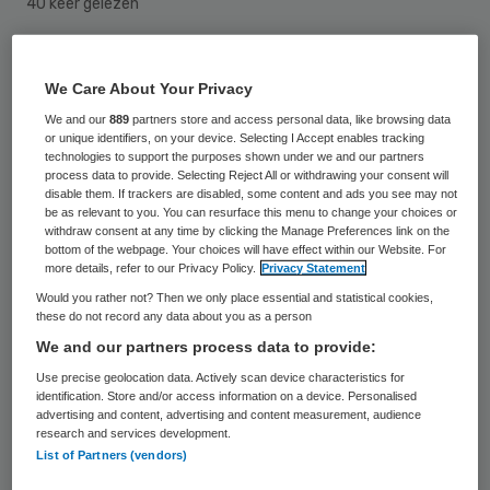
40 keer gelezen
Waar Pre-Expositie Profylaxe (PrEP) vanaf
We Care About Your Privacy
1 augustus via de GGD beperkt beschikbaar
We and our
889
partners store and access personal data, like browsing data
is, blijft de medicatie via de apotheek voor
or unique identifiers, on your device. Selecting I Accept enables tracking
technologies to support the purposes shown under we and our partners
iedereen toegankelijk. Binnenkort start een
process data to provide. Selecting Reject All or withdrawing your consent will
vijf jaar durende pilot die in beeld moet
disable them. If trackers are disabled, some content and ads you see may not
be as relevant to you. You can resurface this menu to change your choices or
brengen wat het effect van PrEP is
withdraw consent at any time by clicking the Manage Preferences link on the
bottom of the webpage. Your choices will have effect within our Website. For
geweest op de hiv-incidentie en de soa-
more details, refer to our Privacy Policy.
Privacy Statement
prevalentie.
Would you rather not? Then we only place essential and statistical cookies,
these do not record any data about you as a person
We and our partners process data to provide:
Binnen de pilotperiode mogen GGD’en PrEP-
Use precise geolocation data. Actively scan device characteristics for
medicatie uitgeven aan mensen met een
identification. Store and/or access information on a device. Personalised
verhoogd risico op hiv. Het gaat naar
advertising and content, advertising and content measurement, audience
research and services development.
schatting om 6.500 mensen. Apotheken
List of Partners (vendors)
kunnen aan de verhoogde risicogroep,