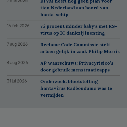
RIVM heeft nog geen plan voor
7 mei 2026
tien Nederland aan boord van
hanta-schip
75 procent minder baby's met RS-
16 feb 2026
virus op IC dankzij inenting
Reclame Code Commissie stelt
7 aug 2026
artsen gelijk in zaak Philip Morris
AP waarschuwt: Privacyrisico’s
4 aug 2026
door gebruik menstruatieapps
Onderzoek: blootstelling
31 jul 2026
hantavirus Radboudumc was te
vermijden