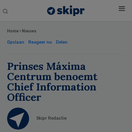
Search
this
Secondary
website
Sidebar
Home
›
Nieuws
Opslaan
Reageer nu
Delen
Prinses Máxima
Centrum benoemt
Chief Information
Officer
Skipr Redactie