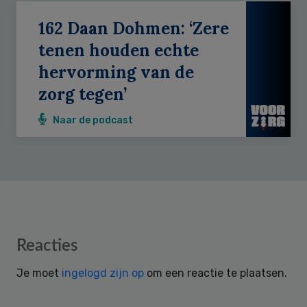
162 Daan Dohmen: ‘Zere
tenen houden echte
hervorming van de
zorg tegen’
Naar de podcast
Reader
Reacties
Interactions
Je moet
ingelogd zijn op
om een reactie te plaatsen.