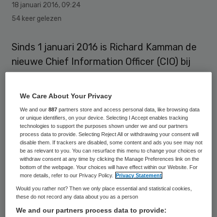
18 januari 2016
,
09:24
54 keer gelezen
Sinds 1 januari 2016 is Richard Kamman de
nieuwe Chief Information Officer (CIO) bij
het Prinses Máxima Centrum voor
kinderoncologie in Utrecht. Hij wordt
We Care About Your Privacy
verantwoordelijk voor de uitbouw van de
We and our
887
partners store and access personal data, like browsing data
gehele ICT-omgeving van het nieuw te
or unique identifiers, on your device. Selecting I Accept enables tracking
technologies to support the purposes shown under we and our partners
bouwen kinderoncologisch centrum.
process data to provide. Selecting Reject All or withdrawing your consent will
disable them. If trackers are disabled, some content and ads you see may not
be as relevant to you. You can resurface this menu to change your choices or
Richard Kamman heeft zeer ruime ervaring
withdraw consent at any time by clicking the Manage Preferences link on the
bottom of the webpage. Your choices will have effect within our Website. For
met de ontwikkeling en implementatie van
more details, refer to our Privacy Policy.
Privacy Statement
informatietechnologie in de
Would you rather not? Then we only place essential and statistical cookies,
these do not record any data about you as a person
gezondheidszorg. Hij was werkzaam in het
We and our partners process data to provide:
UMC Groningen, Radboudumc en tot eind