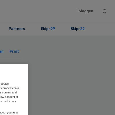
Searc
Inloggen
this
websit
Partners
Skipr
99
Skipr
22
Primary
Sidebar
en
Print
CBP
 device.
rs process data
me content and
raw consent at
ect within our
 about you as a