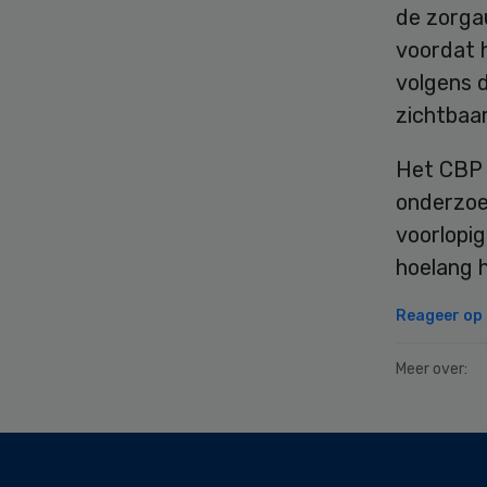
de zorgau
voordat h
volgens 
zichtbaar
Het CBP 
onderzoe
voorlopi
hoelang 
Reageer op d
Meer over:
Secondary
Sidebar