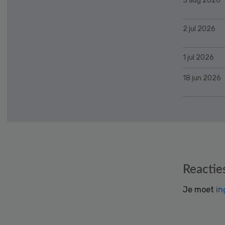
3 aug 2026
2 jul 2026
1 jul 2026
18 jun 2026
Reader
Reactie
Interactions
Je moet
in