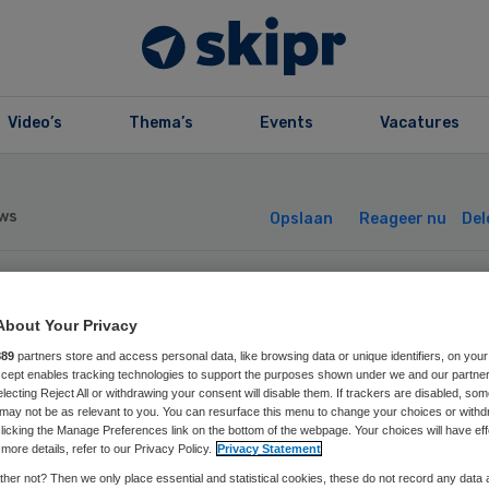
Video’s
Thema’s
Events
Vacatures
ws
Opslaan
Reageer nu
Del
ivacywaakhond 
About Your Privacy
889
partners store and access personal data, like browsing data or unique identifiers, on your
derzoekt NZa
Accept enables tracking technologies to support the purposes shown under we and our partne
electing Reject All or withdrawing your consent will disable them. If trackers are disabled, so
may not be as relevant to you. You can resurface this menu to change your choices or withd
licking the Manage Preferences link on the bottom of the webpage. Your choices will have eff
more details, refer to our Privacy Policy.
Privacy Statement
her not? Then we only place essential and statistical cookies, these do not record any data