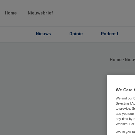
Home
Nieuwsbrief
Nieuws
Opinie
Podcast
Home
›
Nieu
Pr
We Care 
We and our
on
Selecting I 
to provide. S
ads you see 
any time by c
Website. For 
Would you rat