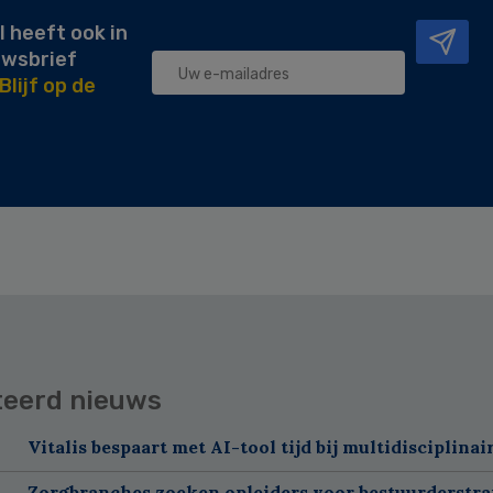
l heeft ook in
uwsbrief
Blijf op de
teerd nieuws
Vitalis bespaart met AI-tool tijd bij multidisciplinai
Zorgbranches zoeken opleiders voor bestuurderstra