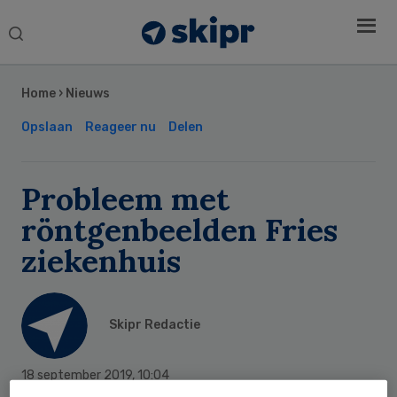
Search
this
Secondary
website
Sidebar
Home
›
Nieuws
Opslaan
Reageer nu
Delen
Probleem met
röntgenbeelden Fries
ziekenhuis
Skipr Redactie
18 september 2019
,
10:04