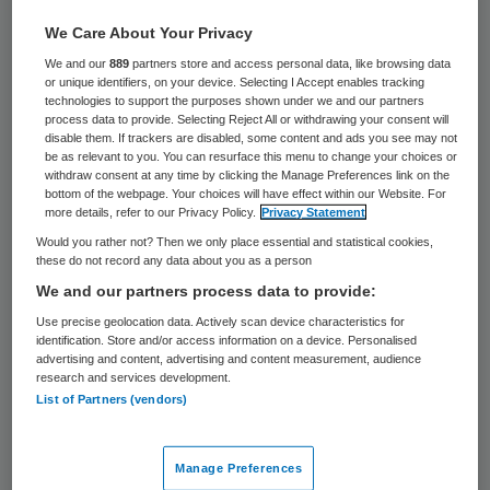
21 keer gelezen
We Care About Your Privacy
Het Medisch Centrum Leeuwarden (MCL)
We and our
889
partners store and access personal data, like browsing data
or unique identifiers, on your device. Selecting I Accept enables tracking
kampt met een technisch probleem bij de
technologies to support the purposes shown under we and our partners
process data to provide. Selecting Reject All or withdrawing your consent will
opslag van digitale beelden zoals echo’s,
disable them. If trackers are disabled, some content and ads you see may not
be as relevant to you. You can resurface this menu to change your choices or
scans en beelden van röntgen- en
withdraw consent at any time by clicking the Manage Preferences link on the
scopieonderzoek. Een deel van de beelden is
bottom of the webpage. Your choices will have effect within our Website. For
more details, refer to our Privacy Policy.
Privacy Statement
momenteel niet te raadplegen door artsen
Would you rather not? Then we only place essential and statistical cookies,
en andere medewerkers, maakte het
these do not record any data about you as a person
We and our partners process data to provide:
ziekenhuis bekend.
Use precise geolocation data. Actively scan device characteristics for
identification. Store and/or access information on a device. Personalised
Het gaat om een deel van de beelden die
advertising and content, advertising and content measurement, audience
research and services development.
opgeslagen zijn tussen 1 en 12 maart van dit
List of Partners (vendors)
jaar. De verslagen in het medisch dossier,
waarin beschreven staat wat er op het
Manage Preferences
beeld te zien is, zijn wel beschikbaar.