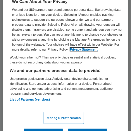
24 keer gelezen
We Care About Your Privacy
We and our
889
partners store and access personal data, like browsing data
or unique identifiers, on your device. Selecting I Accept enables tracking
Het Europese Fonds voor de Regionale
technologies to support the purposes shown under we and our partners
process data to provide. Selecting Reject All or withdrawing your consent will
Ontwikkeling, de provincie Gelderland en het
disable them. If trackers are disabled, some content and ads you see may not
Rijk steken bijna 4 miljoen euro in een
be as relevant to you. You can resurface this menu to change your choices or
withdraw consent at any time by clicking the Manage Preferences link on the
Gelders project om ondervoeding van
bottom of the webpage. Your choices will have effect within our Website. For
more details, refer to our Privacy Policy.
Privacy Statement
ouderen en patiënten in ziekenhuizen tegen
Would you rather not? Then we only place essential and statistical cookies,
te gaan.
these do not record any data about you as a person
We and our partners process data to provide:
Partners in het project Cater with Care
Use precise geolocation data. Actively scan device characteristics for
gaan producten ontwikkelen met een hoge
identification. Store and/or access information on a device. Personalised
advertising and content, advertising and content measurement, audience
voedingswaarde, waardoor zieke mensen
research and services development.
List of Partners (vendors)
eerder en beter herstellen en de kwaliteit
van leven van ouderen omhoog gaat.
Manage Preferences
Probleem