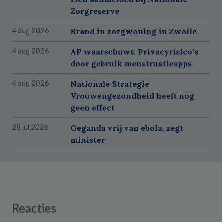
Zorgreserve
Brand in zorgwoning in Zwolle
4 aug 2026
AP waarschuwt: Privacyrisico’s
4 aug 2026
door gebruik menstruatieapps
Nationale Strategie
4 aug 2026
Vrouwengezondheid heeft nog
geen effect
Oeganda vrij van ebola, zegt
28 jul 2026
minister
Reader
Reacties
Interactions