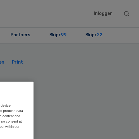
Searc
Inloggen
this
websit
Partners
Skipr
99
Skipr
22
Primary
Sidebar
en
Print
 device.
rs process data
me content and
raw consent at
ect within our