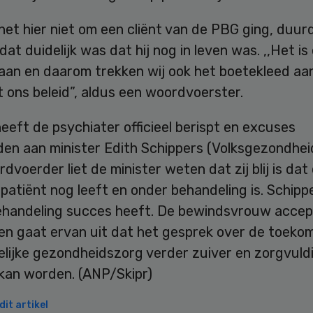
et hier niet om een cliënt van de PBG ging, duurd
dat duidelijk was dat hij nog in leven was. ,,Het i
an en daarom trekken wij ook het boetekleed aan. 
t ons beleid”, aldus een woordvoerster.
eft de psychiater officieel berispt en excuses
en aan minister Edith Schippers (Volksgezondheid
dvoerder liet de minister weten dat zij blij is dat
atiënt nog leeft en onder behandeling is. Schipp
ehandeling succes heeft. De bewindsvrouw accep
en gaat ervan uit dat het gesprek over de toeko
elijke gezondheidszorg verder zuiver en zorgvuld
kan worden. (ANP/Skipr)
it artikel