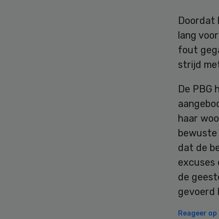
Doordat h
lang voor
fout gega
strijd me
De PBG he
aangebod
haar woor
bewuste p
dat de b
excuses 
de geest
gevoerd 
Reageer op d