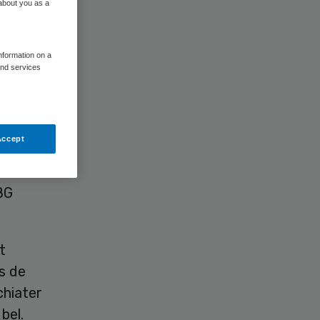
 about you as a
information on a
and services
eerder
d zou
Accept
t
 Uit
BG
t
s de
chiater
bel.