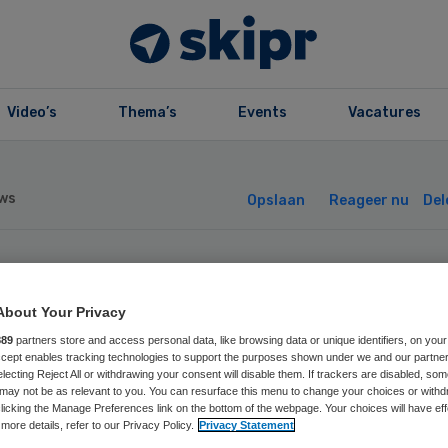
Video’s
Thema’s
Events
Vacatures
ws
Opslaan
Reageer nu
Del
ychiater meldde
About Your Privacy
fdoding ten
889
partners store and access personal data, like browsing data or unique identifiers, on your
Accept enables tracking technologies to support the purposes shown under we and our partne
electing Reject All or withdrawing your consent will disable them. If trackers are disabled, so
rechte
may not be as relevant to you. You can resurface this menu to change your choices or withd
licking the Manage Preferences link on the bottom of the webpage. Your choices will have eff
more details, refer to our Privacy Policy.
Privacy Statement