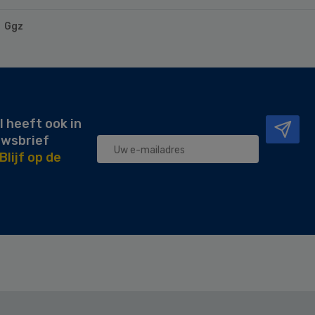
Ggz
l heeft ook in
uwsbrief
Blijf op de