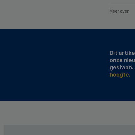
Meer over:
Secondary
Sidebar
Dit artike
onze nie
gestaan.
hoogte.