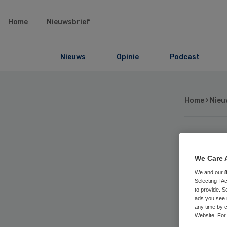
Home
Nieuwsbrief
Nieuws
Opinie
Podcast
Home
›
Nieu
Ps
We Care 
zel
We and our
Selecting I 
to provide. S
on
ads you see 
any time by c
Website. For 