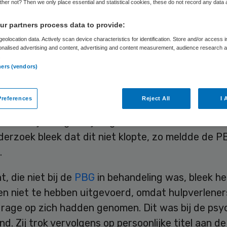
her not? Then we only place essential and statistical cookies, these do not record any data
r partners process data to provide:
Skipr Redactie
19 maart 2012
,
15:46
23 keer gelezen
eolocation data. Actively scan device characteristics for identification. Store and/or access 
onalised advertising and content, advertising and content measurement, audience research 
.
ners (vendors)
hiater van de Parnassia Bavo Groep (PBG) heeft 
nd ten onrechte gemeld dat een cliënt zelfmoor
references
Reject All
I 
epleegd. Volgens de psychiater had de patiënt da
mdat hij de eigen bijdrage niet meer kon betalen.
erzoek bleek dat dit niet klopte, zo meldde de P
.
t, die niet bij de
PBG
in behandeling was, bleek he
n niet te hebben uitgevoerd, omdat hulpverlener
drage op zich hadden genomen. Dit was bij de psy
nd. Zij trok vervolgens op persoonlijke titel aan de 