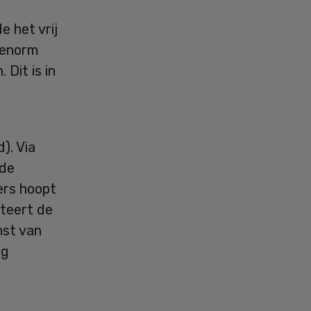
e het vrij
s enorm
Dit is in
). Via
 de
ers hoopt
teert de
mst van
ig