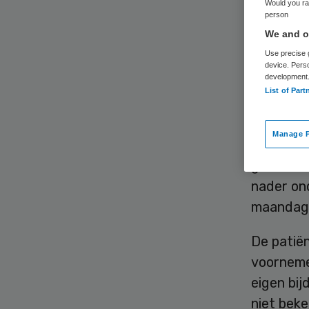
Would you rat
person
We and ou
Use precise g
device. Pers
development
List of Part
Een psyc
deze maa
Manage P
hebben g
gedaan, o
nader ond
maandag
De patiën
voorneme
eigen bij
niet beke