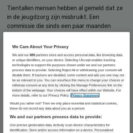
Tientallen mensen hebben al gemeld dat ze
in de jeugdzorg zijn misbruikt. Een
commissie die sinds een paar maanden
vooronderzoek doet, heeft ongeveer
zeventig meldingen gekregen. De
We Care About Your Privacy
slachtoffers zeggen ,,dat er vaak langdurig
We and our
889
partners store and access personal data, like browsing data
sprake was van een combinatie van
or unique identifiers, on your device. Selecting I Accept enables tracking
technologies to support the purposes shown under we and our partners
psychisch en fysiek geweld, in combinatie
process data to provide. Selecting Reject All or withdrawing your consent will
disable them. If trackers are disabled, some content and ads you see may not
met seksueel misbruik”, meldde de
be as relevant to you. You can resurface this menu to change your choices or
withdraw consent at any time by clicking the Manage Preferences link on the
commissie vrijdag.
bottom of the webpage. Your choices will have effect within our Website. For
more details, refer to our Privacy Policy.
Privacy Statement
De commissie staat onder leiding van Micha
Would you rather not? Then we only place essential and statistical cookies,
these do not record any data about you as a person
de Winter. Hij is hoogleraar
We and our partners process data to provide:
maatschappelijke opvoedingsvraagstukken
Use precise geolocation data. Actively scan device characteristics for
aan de Universiteit Utrecht. De Winter en
identification. Store and/or access information on a device. Personalised