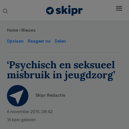
Search
this
Secondary
website
Sidebar
Home
›
Nieuws
Opslaan
Reageer nu
Delen
‘Psychisch en seksueel
misbruik in jeugdzorg’
Skipr Redactie
6 november 2015
,
08:42
16 keer gelezen