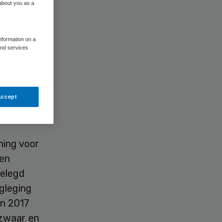
 about you as a
information on a
and services
opgelegde
Raad van
Accept
s
ning voor
een
gelegd
gleging
n 2017
ezwaar en