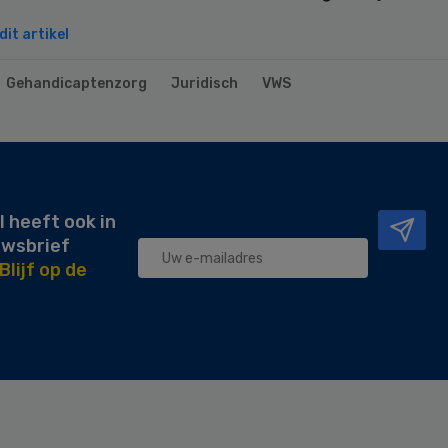
it artikel
Gehandicaptenzorg
Juridisch
VWS
l heeft ook in
uwsbrief
Blijf op de