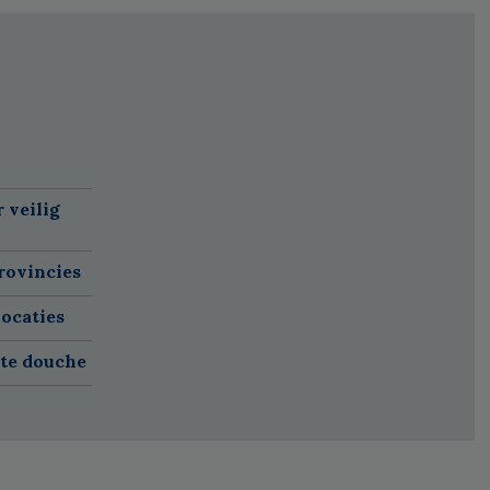
 veilig
rovincies
ocaties
ete douche