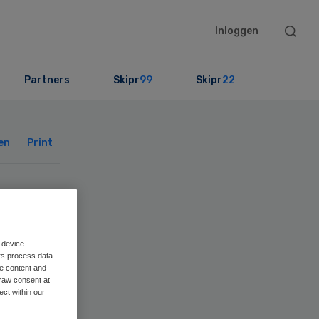
Searc
Inloggen
this
websit
Partners
Skipr
99
Skipr
22
Primary
Sidebar
en
Print
 device.
rs process data
me content and
raw consent at
ect within our