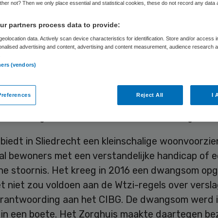
her not? Then we only place essential and statistical cookies, these do not record any data
r partners process data to provide:
Skipr Redactie
27 september 2018
,
08:00
26 keer gelezen
eolocation data. Actively scan device characteristics for identification. Store and/or access 
onalised advertising and content, advertising and content measurement, audience research 
.
ners (vendors)
 Alblasserwaard uit Sliedrecht hoeft een eerder 
 vijfduizend euro niet te betalen. Dat heeft de 
references
Reject All
I 
 26 september bepaald in de zaak tussen Zorghui
rwaard tegen de minister van Medische Zorg.
biedt in Sliedrecht een kleinschalige woonvoorzie
tal bewoners met een verstandelijke handicap of 
che stoornis. Het kreeg in 2016 een dwangsom op
 niet zou voldoen aan de Wtzi-regels over versla
erantwoording aan het CIBG. De dwangsom werd i
in een boete. Het Zorghuis maakte daartegen b