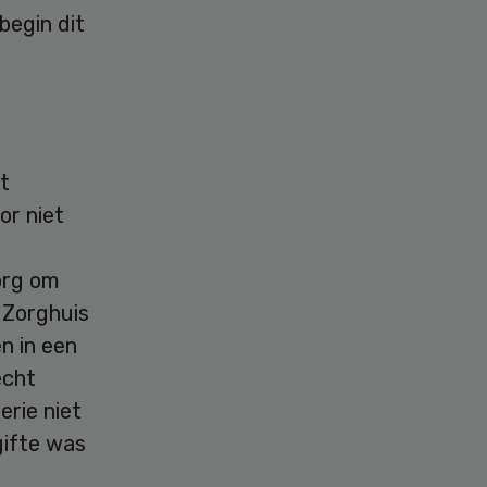
begin dit
et
or niet
org om
 Zorghuis
n in een
echt
erie niet
gifte was