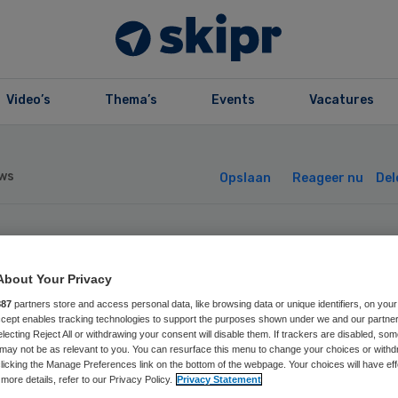
Video’s
Thema’s
Events
Vacatures
ws
Opslaan
Reageer nu
Del
ad van State
About Your Privacy
hrapt boete voor
887
partners store and access personal data, like browsing data or unique identifiers, on your
Accept enables tracking technologies to support the purposes shown under we and our partne
electing Reject All or withdrawing your consent will disable them. If trackers are disabled, so
rghuis
may not be as relevant to you. You can resurface this menu to change your choices or withd
licking the Manage Preferences link on the bottom of the webpage. Your choices will have eff
more details, refer to our Privacy Policy.
Privacy Statement