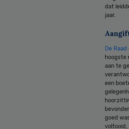
dat leidd
jaar.
Aangif
De Raad s
hoogste r
aan te g
verantwo
een boet
gelegenh
hoorzitti
bevonden,
goed was
voltooid,