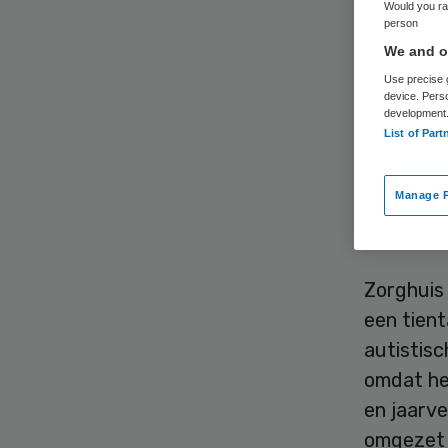
Would you rat
person
We and ou
Use precise g
device. Pers
development
List of Part
Zorghuis
boete van
Manage P
State op
Alblasse
Zorghuis 
een tien
autistis
omdat het
en jaarv
omgezet 