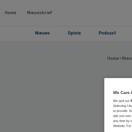
Home
Nieuwsbrief
Nieuws
Opinie
Podcast
Home
›
Nieu
Ra
We Care 
sc
We and our
Selecting I 
to provide. S
Zo
ads you see 
any time by c
Website. For 