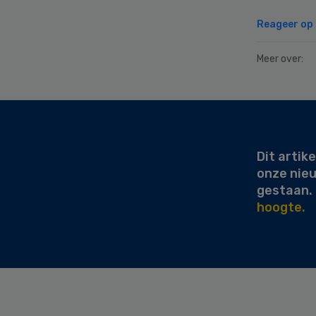
Reageer op d
Meer over:
Secondary
Sidebar
Dit artike
onze nie
gestaan.
hoogte.