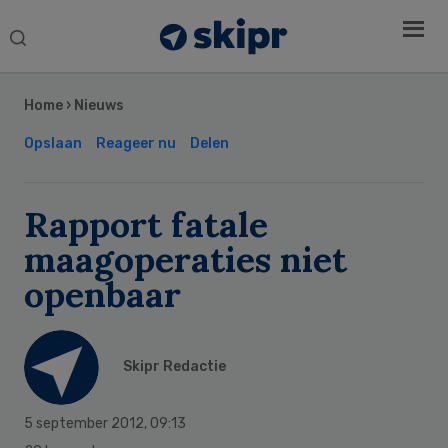
Search
this
Secondary
website
Sidebar
Home
›
Nieuws
Opslaan
Reageer nu
Delen
Rapport fatale
maagoperaties niet
openbaar
Skipr Redactie
5 september 2012
,
09:13