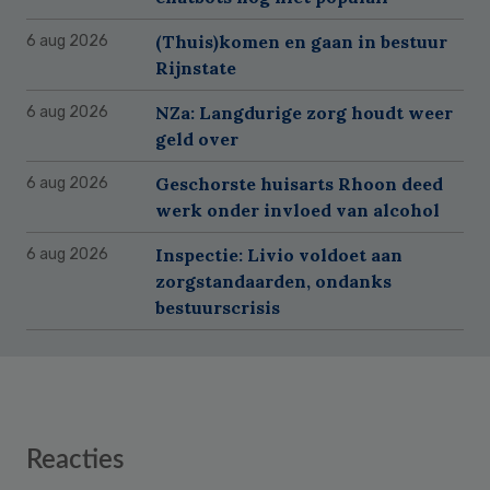
(Thuis)komen en gaan in bestuur
6 aug 2026
Rijnstate
NZa: Langdurige zorg houdt weer
6 aug 2026
geld over
Geschorste huisarts Rhoon deed
6 aug 2026
werk onder invloed van alcohol
Inspectie: Livio voldoet aan
6 aug 2026
zorgstandaarden, ondanks
bestuurscrisis
Reader
Reacties
Interactions