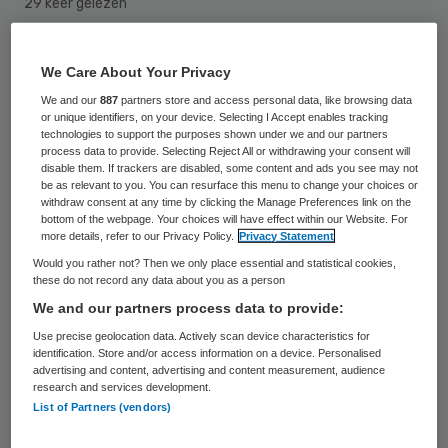
29 keer gelezen
Het ministerie van Volksgezondheid, Welzijn
We Care About Your Privacy
en Sport hoeft het onderzoeksrapport naar
We and our
887
partners store and access personal data, like browsing data
een reeks fatale maagverkleiningsoperaties
or unique identifiers, on your device. Selecting I Accept enables tracking
technologies to support the purposes shown under we and our partners
in het Scheper Ziekenhuis in Emmen niet
process data to provide. Selecting Reject All or withdrawing your consent will
disable them. If trackers are disabled, some content and ads you see may not
openbaar te maken. Dat heeft de Raad van
be as relevant to you. You can resurface this menu to change your choices or
withdraw consent at any time by clicking the Manage Preferences link on the
State woensdag bepaald.
bottom of the webpage. Your choices will have effect within our Website. For
more details, refer to our Privacy Policy.
Privacy Statement
Eerder oordeelde de rechtbank in
Would you rather not? Then we only place essential and statistical cookies,
these do not record any data about you as a person
Amsterdam in een zaak die door RTL was
We and our partners process data to provide:
aangespannen dat de minister de weigering
Use precise geolocation data. Actively scan device characteristics for
tot openbaarmaking onvoldoende had
identification. Store and/or access information on a device. Personalised
advertising and content, advertising and content measurement, audience
gemotiveerd. Die ging daartegen in hoger
research and services development.
beroep en is nu in het gelijk gesteld.
List of Partners (vendors)