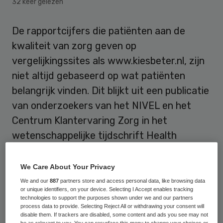
32 keer gelezen
De rapportcijfers die patiënten aan de
kwaliteit van zorg geven op
vergelijkingssites als www.kiesbeter.nl, zijn
niet altijd gebaseerd op wat patiënten
belangrijk vinden. Dit blijkt uit een publicatie
van onderzoekers van het NIVEL en het
Centrum Klantervaring Zorg in het
wetenschappelijke tijdschrift Health
Expectations.
We Care About Your Privacy
Verschillen
We and our
887
partners store and access personal data, like browsing data
or unique identifiers, on your device. Selecting I Accept enables tracking
technologies to support the purposes shown under we and our partners
De onderzoekers wijzen er op dat de
process data to provide. Selecting Reject All or withdrawing your consent will
disable them. If trackers are disabled, some content and ads you see may not
beoordelingscriteria voor verschillende
be as relevant to you. You can resurface this menu to change your choices or