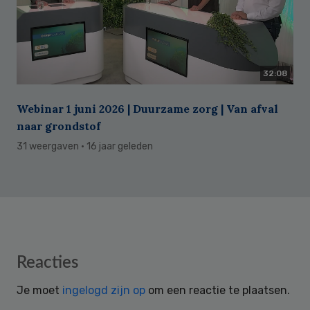
32:08
Webinar 1 juni 2026 | Duurzame zorg | Van afval
naar grondstof
31 weergaven
· 16 jaar geleden
Reader
Reacties
Interactions
Je moet
ingelogd zijn op
om een reactie te plaatsen.