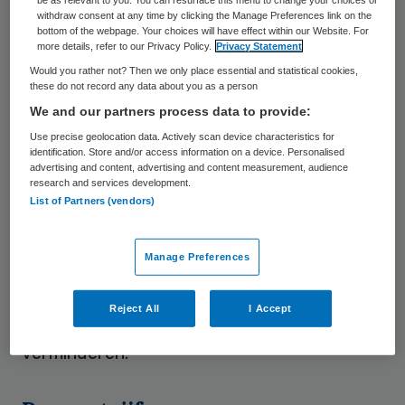
withdraw consent at any time by clicking the Manage Preferences link on the
patiëntengroepen een verschillend belang
bottom of the webpage. Your choices will have effect within our Website. For
more details, refer to our Privacy Policy.
Privacy Statement
hebben. Borstkankerpatiënten bijvoorbeeld
Would you rather not? Then we only place essential and statistical cookies,
vinden vooral snelle hulp erg belangrijk. Bij
these do not record any data about you as a person
kanker moet immers snel worden
We and our partners process data to provide:
ingegrepen. Diabetespatiënten zijn
Use precise geolocation data. Actively scan device characteristics for
identification. Store and/or access information on a device. Personalised
daarentegen vooral geïnteresseerd in een
advertising and content, advertising and content measurement, audience
research and services development.
goede regulatie van hun bloedsuikerspiegel.
List of Partners (vendors)
Er moeten regelmatige tests zijn, en goede
begeleiding en informatie. Patiënten die een
Manage Preferences
heup- of knieoperatie krijgen, willen vooral
informatie over mogelijke risico’s en
Reject All
I Accept
complicaties. En hoe ze deze kunnen
verminderen.