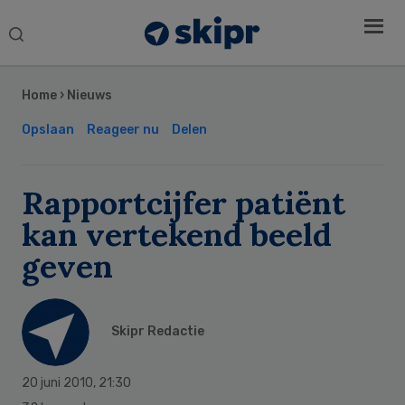
Search
this
Secondary
website
Sidebar
Home
›
Nieuws
Opslaan
Reageer nu
Delen
Rapportcijfer patiënt
kan vertekend beeld
geven
Skipr Redactie
20 juni 2010
,
21:30