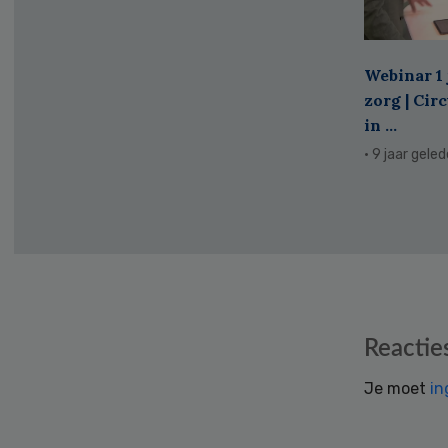
Webinar 1 
zorg | Cir
in ...
· 9 jaar gele
Reader
Reactie
Interactions
Je moet
in