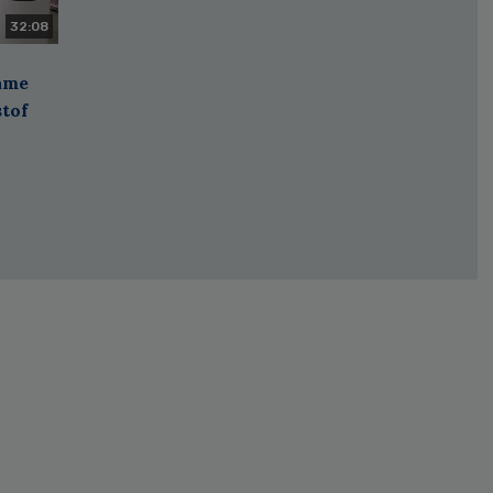
32:08
zame
stof