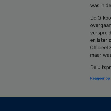
was in de
De Q-koor
overgaan,
verspreid
en later 
Officieel
maar waar
De uitsp
Reageer op d
Secondary
Sidebar