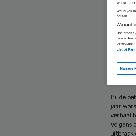
Website. For 
Would you rat
person
We and ou
Use precise g
device. Pers
development
De recht
List of Part
of de ove
Q-koortsp
Manage P
lang hee
ziek kon
Bij de be
jaar ware
verhaal t
Volgens 
uitbraak 