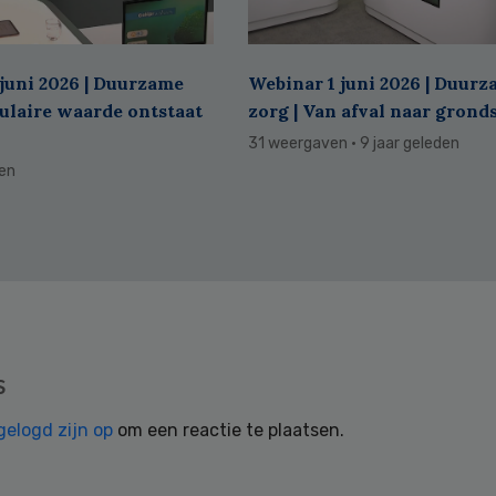
juni 2026 | Duurzame
Webinar 1 juni 2026 | Duur
culaire waarde ontstaat
zorg | Van afval naar grond
31 weergaven
· 9 jaar geleden
den
s
gelogd zijn op
om een reactie te plaatsen.