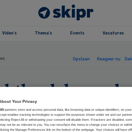
Video’s
Thema’s
Events
Vacatures
ws
Opslaan
Reageer nu
Del
chtbank beoorde
erheidsbeleid Q-
About Your Privacy
889
partners store and access personal data, like browsing data or unique identifiers, on your
orts
Accept enables tracking technologies to support the purposes shown under we and our partne
electing Reject All or withdrawing your consent will disable them. If trackers are disabled, so
may not be as relevant to you. You can resurface this menu to change your choices or withd
licking the Manage Preferences link on the bottom of the webpage. Your choices will have eff