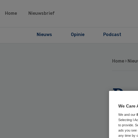
Home
Nieuwsbrief
Nieuws
Opinie
Podcast
Home
›
Nieu
Re
ov
We Care 
We and our
ko
Selecting I 
to provide. S
ads you see 
any time by c