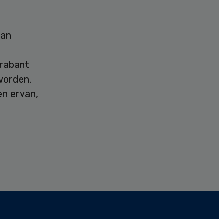
kan
Brabant
worden.
en ervan,