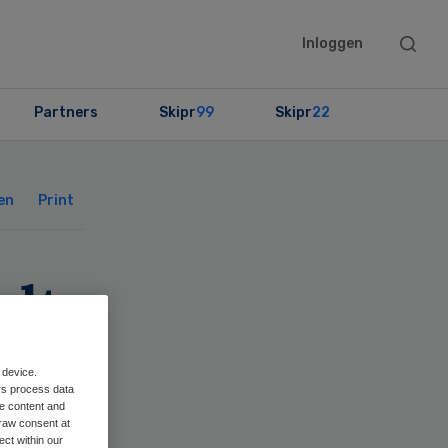
Searc
Inloggen
this
websit
Partners
Skipr
99
Skipr
22
Primary
Sidebar
en
Print
elt
 device.
rs process data
me content and
raw consent at
ect within our