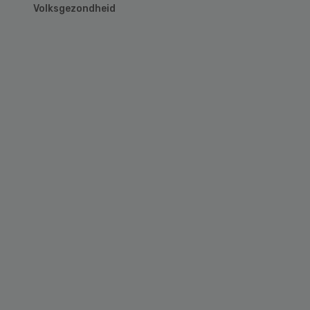
Volksgezondheid
Primary
Sidebar