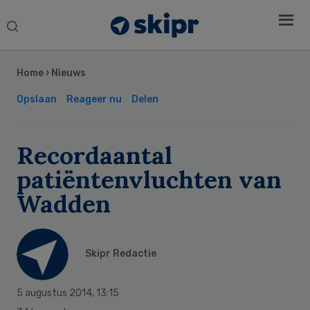
Search
this
Secondary
website
Sidebar
Home
›
Nieuws
Opslaan
Reageer nu
Delen
Recordaantal
patiëntenvluchten van
Wadden
Skipr Redactie
5 augustus 2014
,
13:15