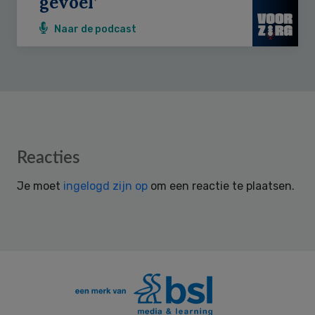
gevoel’
Naar de podcast
Reader
Reacties
Interactions
Je moet
ingelogd zijn op
om een reactie te plaatsen.