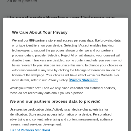
34 keer gelezen
De reddingshelikopters van Defensie zijn
vorige maand een recordaantal keer van de
We Care About Your Privacy
Waddeneilanden naar het vasteland
We and our
889
partners store and access personal data, like browsing data
gevlogen: 33 patiënten moesten worden
or unique identifiers, on your device. Selecting I Accept enables tracking
technologies to support the purposes shown under we and our partners
overgevlogen.
process data to provide. Selecting Reject All or withdrawing your consent will
disable them. If trackers are disabled, some content and ads you see may not
be as relevant to you. You can resurface this menu to change your choices or
“Het vakantieseizoen is altijd drukker”, zegt
withdraw consent at any time by clicking the Manage Preferences link on the
majoor Ed Scherpenzeel. “Er hangen hier
bottom of the webpage. Your choices will have effect within our Website. For
more details, refer to our Privacy Policy.
Privacy Statement
heel wat geboortekaartjes.” Die zijn van
Would you rather not? Then we only place essential and statistical cookies,
zwangere vrouwen die in allerijl per
these do not record any data about you as a person
We and our partners process data to provide:
helikopter naar het ziekenhuis zijn
Use precise geolocation data. Actively scan device characteristics for
gebracht.
identification. Store and/or access information on a device. Personalised
advertising and content, advertising and content measurement, audience
research and services development.
Stop
List of Partners (vendors)