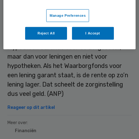
ook in de financiële problemen komt.
Manage Preferences
Garant staan
Reject All
I Accept
Het Waarborgfonds is een soort Nationale
Hypotheek Garantie voor de zorgsector,
maar dan voor leningen en niet voor
hypotheken. Als het Waarborgfonds voor
een lening garant staat, is de rente op zo’n
lening lager. Dat scheelt de zorginstelling
dus veel geld. (ANP)
Reageer op dit artikel
Meer over:
Financiën