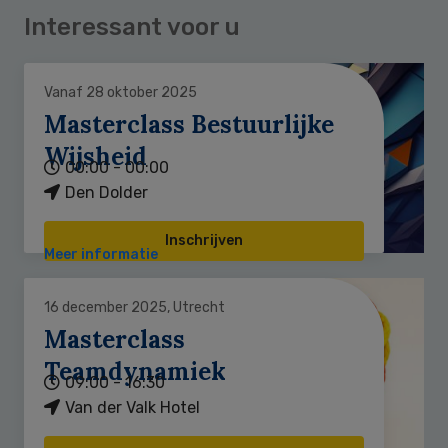
Interessant voor u
Vanaf 28 oktober 2025
Masterclass Bestuurlijke
Wijsheid
00:00 - 00:00
Den Dolder
Inschrijven
Meer informatie
16 december 2025, Utrecht
Masterclass
Teamdynamiek
09:00 - 16:30
Van der Valk Hotel