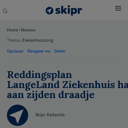
Search
this
Secondary
website
Sidebar
Home
›
Nieuws
Thema:
Ziekenhuiszorg
Opslaan
Reageer nu
Delen
Reddingsplan
LangeLand Ziekenhuis h
aan zijden draadje
Skipr Redactie