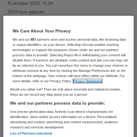
10 oktober 2022
,
15:34
2909 keer gelezen
Het reddingsplan voor het Zoetermeerse
We Care About Your Privacy
LangeLand Ziekenhuis hangt aan een zijden
We and our
887
partners store and access personal data, like browsing data
draadje, schrijft Omroep West. Reden: het
or unique identifiers, on your device. Selecting I Accept enables tracking
technologies to support the purposes shown under we and our partners
Waarborgfonds voor de Zorgsector ziet het
process data to provide. Selecting Reject All or withdrawing your consent will
disable them. If trackers are disabled, some content and ads you see may not
toekomstplan niet zitten en weigert
be as relevant to you. You can resurface this menu to change your choices or
akkoord te gaan.
withdraw consent at any time by clicking the Manage Preferences link on the
bottom of the webpage. Your choices will have effect within our Website. For
more details, refer to our Privacy Policy.
Privacy Statement
Would you rather not? Then we only place essential and statistical cookies,
Dat bevestigen bronnen volgens de omroep.
these do not record any data about you as a person
Een erg belangrijk onderdeel van het
We and our partners process data to provide:
reddingsplan is een fusie met het
Use precise geolocation data. Actively scan device characteristics for
identification. Store and/or access information on a device. Personalised
HagaZiekenhuis, maar het Waarborgfonds
advertising and content, advertising and content measurement, audience
research and services development.
is bang dat het Haga door zo’n fusie zelf
List of Partners (vendors)