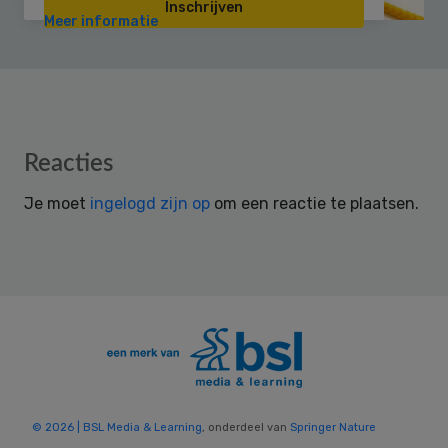
Inschrijven
Meer informatie
Reader
Reacties
Interactions
Je moet
ingelogd zijn op
om een reactie te plaatsen.
© 2026 | BSL Media & Learning
, onderdeel van
Springer Nature