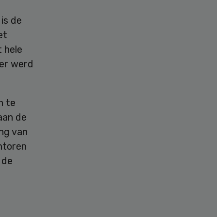
is de
et
t hele
der werd
n te
aan de
ing van
ntoren
 de