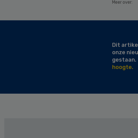
Meer over:
Secondary
Sidebar
Dit artike
onze nie
gestaan.
hoogte.