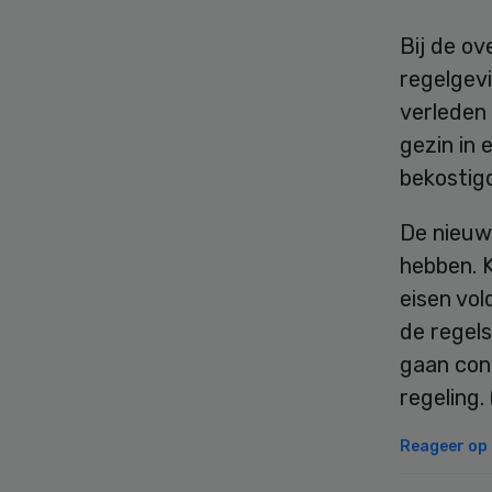
Bij de o
regelgev
verleden 
gezin in
bekostig
De nieuw
hebben. K
eisen vol
de regels
gaan con
regeling.
Reageer op d