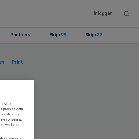
Searc
Inloggen
this
websit
Partners
Skipr
99
Skipr
22
Primary
Sidebar
en
Print
g
 device.
rs process data
me content and
raw consent at
ect within our
 about you as a