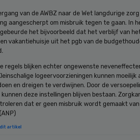
vergang van de AWBZ naar de Wet langdurige zorg 
ing aangescherpt om misbruik tegen te gaan. In h
gebeurde het bijvoorbeeld dat het verblijf van he
 een vakantiehuisje uit het pgb van de budgethou
d.
e regels blijken echter ongewenste neveneffecte
leinschalige logeervoorzieningen kunnen moeilijk 
doen en dreigen te verdwijnen. Door de versoepel
 kunnen deze instellingen blijven bestaan. Zorgka
troleren dat er geen misbruik wordt gemaakt van
 (ANP)
it artikel