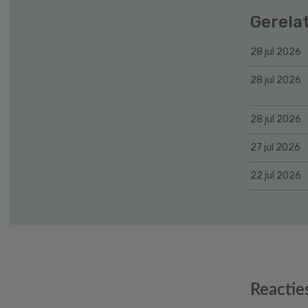
Gerela
28 jul 2026
28 jul 2026
28 jul 2026
27 jul 2026
22 jul 2026
Reader
Reactie
Interactions