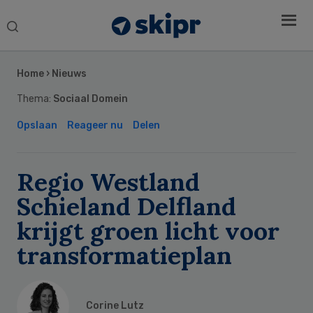
Search
this
Secondary
website
Sidebar
Home
›
Nieuws
Thema:
Sociaal Domein
Opslaan
Reageer nu
Delen
Regio Westland
Schieland Delfland
krijgt groen licht voor
transformatieplan
Corine Lutz