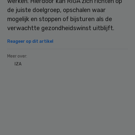
werken. Hierdoor kan RIGA zich richten op
de juiste doelgroep, opschalen waar
mogelijk en stoppen of bijsturen als de
verwachtte gezondheidswinst uitblijft.
Reageer op dit artikel
Meer over:
IZA
Primary
Sidebar