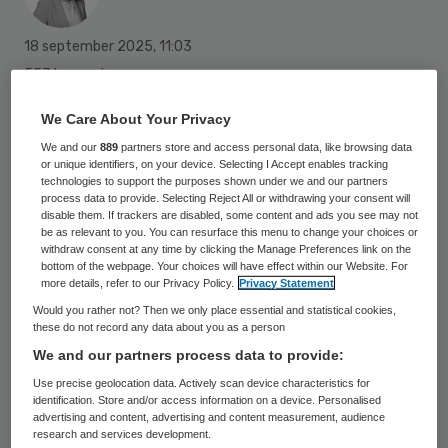
18 september 2025
,
11:03
553 keer gelezen
De regio Westland Schieland Delfland (WSD)
We Care About Your Privacy
heeft in juli groen licht gekregen van DSW
We and our
889
partners store and access personal data, like browsing data
or unique identifiers, on your device. Selecting I Accept enables tracking
Zorgverzekeraar en Zilveren Kruis voor het
technologies to support the purposes shown under we and our partners
process data to provide. Selecting Reject All or withdrawing your consent will
Regionaal Integraal Gezondheidsakkoord
disable them. If trackers are disabled, some content and ads you see may not
be as relevant to you. You can resurface this menu to change your choices or
(RIGA)-transformatieplan. Binnen de regio
withdraw consent at any time by clicking the Manage Preferences link on the
WSD werken gemeenten, zorgorganisaties,
bottom of the webpage. Your choices will have effect within our Website. For
more details, refer to our Privacy Policy.
Privacy Statement
welzijnspartijen en zorgverzekeraars
Would you rather not? Then we only place essential and statistical cookies,
intensief samen aan toegankelijke zorg en
these do not record any data about you as a person
gelijke kansen op gezondheid.
We and our partners process data to provide:
Use precise geolocation data. Actively scan device characteristics for
identification. Store and/or access information on a device. Personalised
advertising and content, advertising and content measurement, audience
Met deze goedkeuring krijgen de partijen
research and services development.