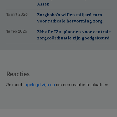
Assen
Zorgbobo’s willen miljard euro
16 mrt 2026
voor radicale hervorming zorg
ZN: alle IZA-plannen voor centrale
18 feb 2026
zorgcoördinatie zijn goedgekeurd
Reader
Reacties
Interactions
Je moet
ingelogd zijn op
om een reactie te plaatsen.