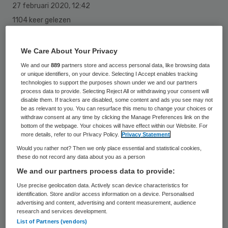
27 februari 2020
,
12:42
1104 keer gelezen
Renkum kan de komst van jongeren van de
We Care About Your Privacy
Hoenderloo Groep naar de Gelderse
We and our
889
partners store and access personal data, like browsing data
gemeente niet betalen. Als er acht jongeren
or unique identifiers, on your device. Selecting I Accept enables tracking
technologies to support the purposes shown under we and our partners
naar een tehuis in Oosterbeek komen, kost
process data to provide. Selecting Reject All or withdrawing your consent will
disable them. If trackers are disabled, some content and ads you see may not
dat de gemeente al bijna 1,5 miljoen euro
be as relevant to you. You can resurface this menu to change your choices or
per jaar extra. Renkum wil van
withdraw consent at any time by clicking the Manage Preferences link on the
bottom of the webpage. Your choices will have effect within our Website. For
verantwoordelijk minister Hugo de Jonge
more details, refer to our Privacy Policy.
Privacy Statement
(Volksgezondheid) weten hoe hij dat
Would you rather not? Then we only place essential and statistical cookies,
these do not record any data about you as a person
probleem gaat oplossen, schrijft het
We and our partners process data to provide:
gemeentebestuur in een brief aan de
Use precise geolocation data. Actively scan device characteristics for
bewindsman.
identification. Store and/or access information on a device. Personalised
advertising and content, advertising and content measurement, audience
research and services development.
List of Partners (vendors)