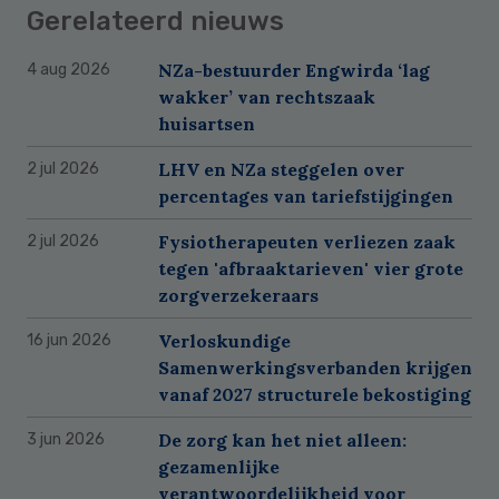
Gerelateerd nieuws
NZa-bestuurder Engwirda ‘lag
4 aug 2026
wakker’ van rechtszaak
huisartsen
LHV en NZa steggelen over
2 jul 2026
percentages van tariefstijgingen
Fysiotherapeuten verliezen zaak
2 jul 2026
tegen 'afbraaktarieven' vier grote
zorgverzekeraars
Verloskundige
16 jun 2026
Samenwerkingsverbanden krijgen
vanaf 2027 structurele bekostiging
De zorg kan het niet alleen:
3 jun 2026
gezamenlijke
verantwoordelijkheid voor