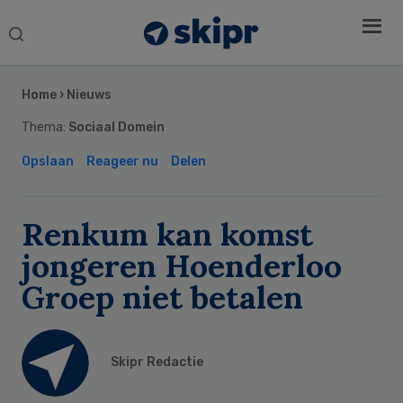
Search
this
Secondary
website
Sidebar
Home
›
Nieuws
Thema:
Sociaal Domein
Opslaan
Reageer nu
Delen
Renkum kan komst
jongeren Hoenderloo
Groep niet betalen
Skipr Redactie