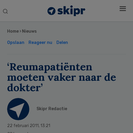
Search
this
Secondary
website
Sidebar
Home
›
Nieuws
Opslaan
Reageer nu
Delen
‘Reumapatiënten
moeten vaker naar de
dokter’
Skipr Redactie
22 februari 2011
,
13:21