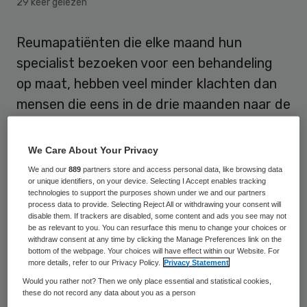
29 keer gelezen
Reumapatiënten die elke maand hun
specialist bezoeken voor een behandeling
op maat, hebben veel minder klachten dan
mensen die eens in de drie maanden naar de
dokter gaan. Dat concludeert
bewegingswetenschapper Marije Bakker
We Care About Your Privacy
van het Universitair Medisch Centrum
We and our
889
partners store and access personal data, like browsing data
or unique identifiers, on your device. Selecting I Accept enables tracking
Utrecht in een studie waarop ze donderdag
technologies to support the purposes shown under we and our partners
promoveert.
process data to provide. Selecting Reject All or withdrawing your consent will
disable them. If trackers are disabled, some content and ads you see may not
be as relevant to you. You can resurface this menu to change your choices or
withdraw consent at any time by clicking the Manage Preferences link on the
Intensieve controle
bottom of the webpage. Your choices will have effect within our Website. For
more details, refer to our Privacy Policy.
Privacy Statement
Would you rather not? Then we only place essential and statistical cookies,
Zeker als de ziekte net is geconstateerd, is
these do not record any data about you as a person
het van het grootste belang dat artsen de