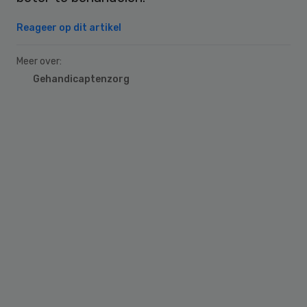
Reageer op dit artikel
Meer over:
Gehandicaptenzorg
Primary
Sidebar