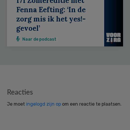
171 Zomereditie met
Fenna Eefting: ‘In de
zorg mis ik het yes!-
gevoel’
Naar de podcast
Reader
Reacties
Interactions
Je moet
ingelogd zijn op
om een reactie te plaatsen.