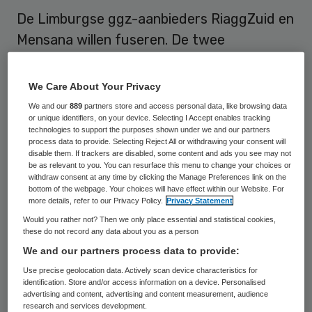
De Limburgse ggz-aanbieders RiaggZuid en
Mensana willen fuseren. De twee
fusiepartijen willen op 1 mei bestuurlijk
fuseren. De juridische fusie moet volgen op
We Care About Your Privacy
1 januari 2014.
We and our
889
partners store and access personal data, like browsing data
or unique identifiers, on your device. Selecting I Accept enables tracking
technologies to support the purposes shown under we and our partners
Met het samengaan willen de partijen een
process data to provide. Selecting Reject All or withdrawing your consent will
disable them. If trackers are disabled, some content and ads you see may not
stevige ggz-organisatie
vormen die klaar is
be as relevant to you. You can resurface this menu to change your choices or
voor de toekomst. “Er komen de nodige
withdraw consent at any time by clicking the Manage Preferences link on the
bottom of the webpage. Your choices will have effect within our Website. For
veranderingen op ons af, zoals de basis-
more details, refer to our Privacy Policy.
Privacy Statement
ggz, de WMO en de eigen
Would you rather not? Then we only place essential and statistical cookies,
these do not record any data about you as a person
verantwoordelijkheid van onze cliënten bij
We and our partners process data to provide:
hun herstel”, zegt bestuursvoorzitter
Use precise geolocation data. Actively scan device characteristics for
Jacqueline Bomhof van RiaggZuid. “Onze
identification. Store and/or access information on a device. Personalised
advertising and content, advertising and content measurement, audience
insteek is hierin een koppeling aan te
research and services development.