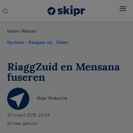
Search
this
Secondary
website
Sidebar
Home
›
Nieuws
Opslaan
Reageer nu
Delen
RiaggZuid en Mensana
fuseren
Skipr Redactie
20 maart 2013
,
20:54
50 keer gelezen