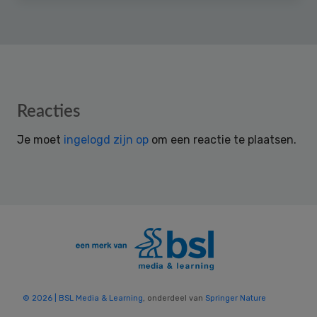
Reader
Reacties
Interactions
Je moet
ingelogd zijn op
om een reactie te plaatsen.
© 2026 | BSL Media & Learning
, onderdeel van
Springer Nature