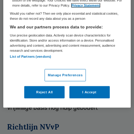
bottom of the webpage. Your choices will have effect within our Website. For
more details, refer to our Privacy Policy.
Privacy Statement
de straat op te sturen. De vereniging heeft
Would you rather not? Then we only place essential and statistical cookies,
een protocol opgesteld voor de
these do not record any data about you as a person
handelswijze bij een nadrukkelijk en
We and our partners process data to provide:
herhaaldelijk verzoek om hulp bij zelfdoding.
Use precise geolocation data. Actively scan device characteristics for
identification. Store and/or access information on a device. Personalised
Enkel in uitzonderlijke gevallen kan een
advertising and content, advertising and content measurement, audience
research and services development.
psychiater ervoor kiezen
List of Partners (vendors)
vrijheidsbeperkende maatregelen op te
heffen. De vereniging pleit echter voor het
Manage Preferences
bespreken van de mogelijkheid tot hulp bij
zelfdoding. Na het opheffen van de
Reject All
I Accept
vrijheidsbeperkende maatregelen wordt op
vrijwillige basis nog hulp geboden.
Richtlijn NVvP