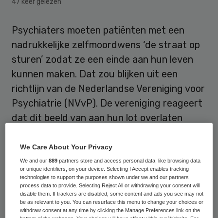
47 keer gelezen
Psychiaters moeten patiënten met een
nadrukkelijke zelfmoordwens ‘de straat op
sturen’ zodat ze een einde aan hun leven
kunnen maken. Dat zou blijken uit een
richtlijn van de Nederlandse Vereniging voor
Psychiatrie (NVvP). De vereniging reageert
dat dit beeld van aan hun lot overlaten
patiënten niet volgens de realiteit is.
We Care About Your Privacy
Hulp bij zelfdoding
We and our
889
partners store and access personal data, like browsing data
or unique identifiers, on your device. Selecting I Accept enables tracking
technologies to support the purposes shown under we and our partners
process data to provide. Selecting Reject All or withdrawing your consent will
Onder meer dagblad
de Stentor
stelt in de
disable them. If trackers are disabled, some content and ads you see may not
zaterdageditie dat de NVvP adviseert
be as relevant to you. You can resurface this menu to change your choices or
withdraw consent at any time by clicking the Manage Preferences link on the
patiënten met een doodswens per definitie