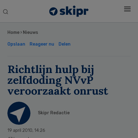
Search
this
Secondary
website
Sidebar
Home
›
Nieuws
Opslaan
Reageer nu
Delen
Richtlijn hulp bij
zelfdoding NVvP
veroorzaakt onrust
Skipr Redactie
19 april 2010
,
14:26