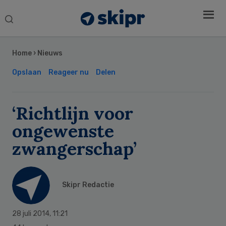
Search
this
Secondary
website
Sidebar
Home
›
Nieuws
Opslaan
Reageer nu
Delen
‘Richtlijn voor
ongewenste
zwangerschap’
Skipr Redactie
28 juli 2014
,
11:21