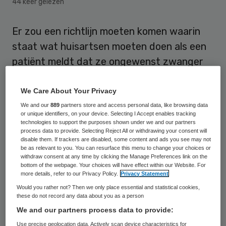
44 keer gelezen
Er zou een richtlijn moeten komen waarin
staat wat huisartsen moeten doen als een
patiënt meldt dat ze ongewenst zwanger
is. Die is er nu nog niet en daardoor moeten
veel huisartsen zelf het wiel opnieuw
We Care About Your Privacy
uitvinden, stelt epidemioloog en huisarts Gé
We and our
889
partners store and access personal data, like browsing data
or unique identifiers, on your device. Selecting I Accept enables tracking
Donker, die onderzoek heeft gedaan onder
technologies to support the purposes shown under we and our partners
process data to provide. Selecting Reject All or withdrawing your consent will
huisartsen naar de gang van zaken
disable them. If trackers are disabled, some content and ads you see may not
be as relevant to you. You can resurface this menu to change your choices or
wanneer een ongewenst zwangere bij hen
withdraw consent at any time by clicking the Manage Preferences link on the
aanklopt.
bottom of the webpage. Your choices will have effect within our Website. For
more details, refer to our Privacy Policy.
Privacy Statement
Would you rather not? Then we only place essential and statistical cookies,
In zo’n richtlijn zou moeten staan hoe
these do not record any data about you as a person
huisartsen hun patiënt kunnen bijstaan. “De
We and our partners process data to provide:
verschillende verwijsmogelijkheden
Use precise geolocation data. Actively scan device characteristics for