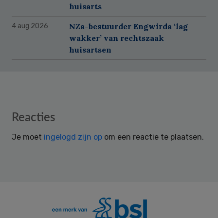
huisarts
NZa-bestuurder Engwirda ‘lag
4 aug 2026
wakker’ van rechtszaak
huisartsen
Reader
Reacties
Interactions
Je moet
ingelogd zijn op
om een reactie te plaatsen.