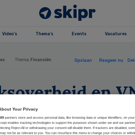
Video’s
Thema’s
Events
Vacatures
ws
Thema:
Financiën
Opslaan
Reageer nu
Del
jksoverheid en 
pen op tot
About Your Privacy
tinuïteit
889
partners store and access personal data, like browsing data or unique identifiers, on your
Accept enables tracking technologies to support the purposes shown under we and our partne
electing Reject All or withdrawing your consent will disable them. If trackers are disabled, so
may not be as relevant to you. You can resurface this menu to change your choices or withd