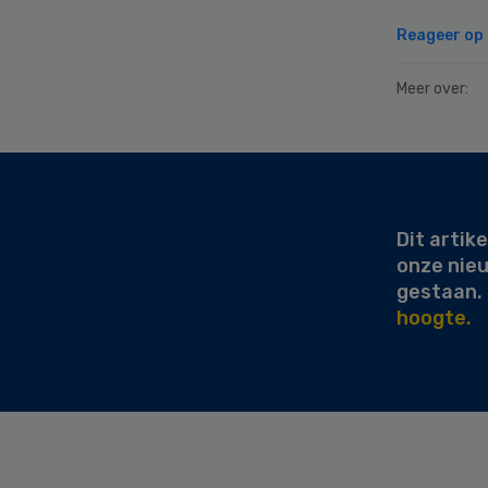
Reageer op d
Meer over:
Secondary
Sidebar
Dit artike
onze nie
gestaan.
hoogte.