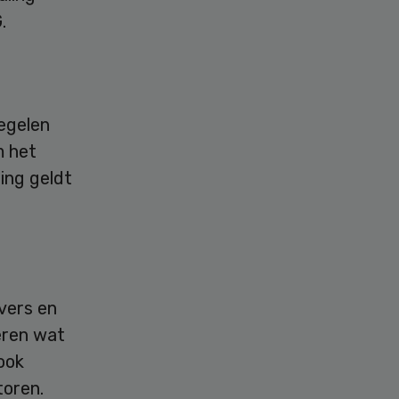
.
egelen
m het
ing geldt
vers en
eren wat
ook
toren.