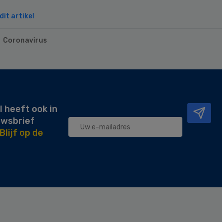
it artikel
Coronavirus
l heeft ook in
uwsbrief
Blijf op de