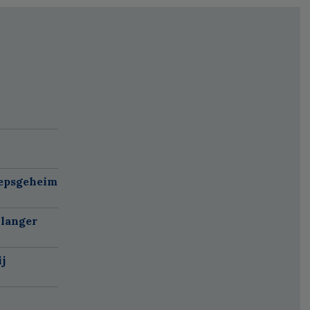
oepsgeheim
 langer
j