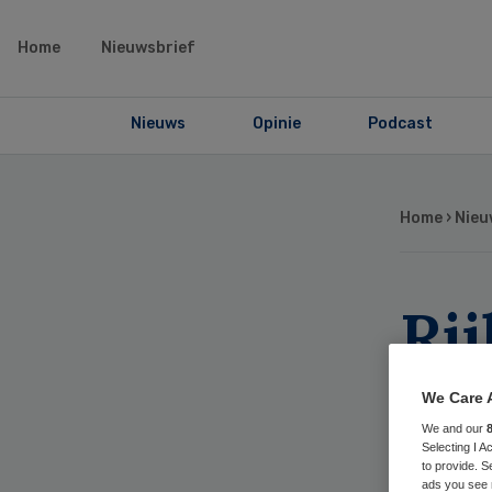
Home
Nieuwsbrief
Nieuws
Opinie
Podcast
Home
›
Nieu
Ri
roe
We Care 
con
We and our
Selecting I 
to provide. S
ads you see 