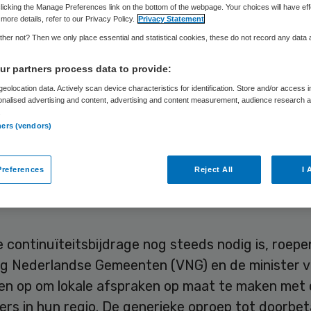
elgroepenvervoe
licking the Manage Preferences link on the bottom of the webpage. Your choices will have eff
more details, refer to our Privacy Policy.
Privacy Statement
her not? Then we only place essential and statistical cookies, these do not record any data
r partners process data to provide:
Skipr Redactie
29 juni 2020
,
11:39
347 keer gelezen
eolocation data. Actively scan device characteristics for identification. Store and/or access 
onalised advertising and content, advertising and content measurement, audience research 
.
ners (vendors)
eer doelgroepenvervoer komt weer gang nu de 
rdt versoepeld. Echter is het nog niet zo dat de
references
Reject All
I 
eitsbijdrage hiervoor volledig kan worden gestopt,
 van VWS onlangs weten in een Kamerbrief.
continuïteitsbijdrage nog steeds nodig is, roepe
ng Nederlandse Gemeenten (VNG) en de minister 
n op om lokale afspraken op maat te maken met
rs in hun regio. De generieke oproep tot doorbet