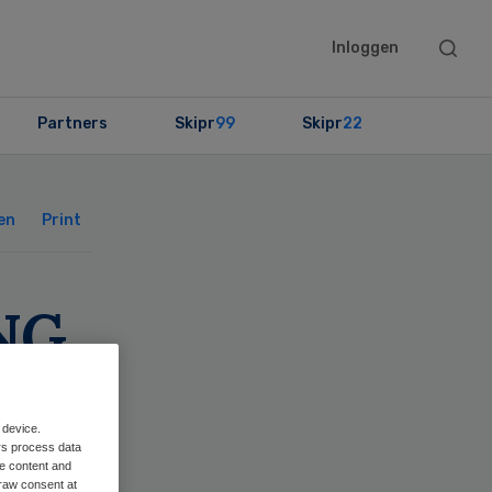
Searc
Inloggen
this
websit
Partners
Skipr
99
Skipr
22
Primary
Sidebar
en
Print
VNG
 device.
rs process data
me content and
raw consent at