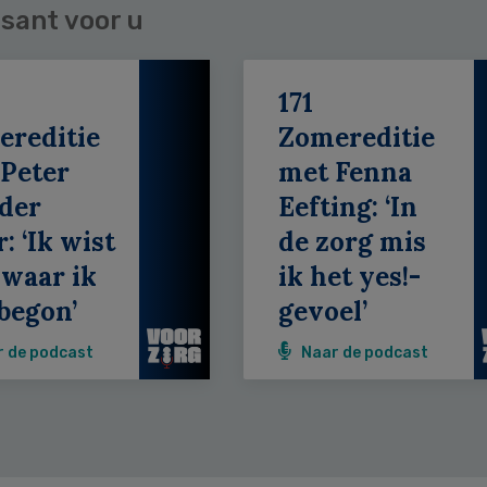
sant voor u
171
ereditie
Zomereditie
Peter
met Fenna
der
Eefting: ‘In
: ‘Ik wist
de zorg mis
 waar ik
ik het yes!-
begon’
gevoel’
r de podcast
Naar de podcast