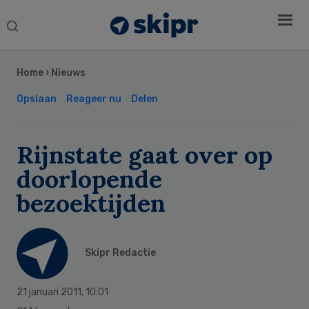
Search
this
Secondary
website
Sidebar
Home
›
Nieuws
Opslaan
Reageer nu
Delen
Rijnstate gaat over op
doorlopende
bezoektijden
Skipr Redactie
21 januari 2011
,
10:01