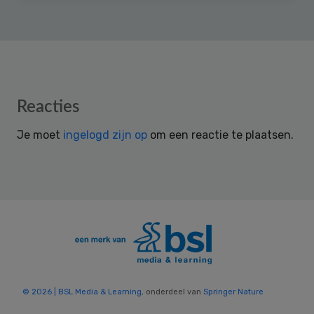
Reader
Reacties
Interactions
Je moet
ingelogd zijn op
om een reactie te plaatsen.
© 2026 | BSL Media & Learning
, onderdeel van
Springer Nature