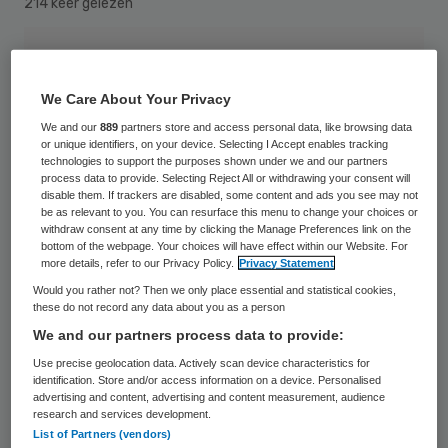
214 keer gelezen
We Care About Your Privacy
We and our
889
partners store and access personal data, like browsing data
or unique identifiers, on your device. Selecting I Accept enables tracking
technologies to support the purposes shown under we and our partners
process data to provide. Selecting Reject All or withdrawing your consent will
disable them. If trackers are disabled, some content and ads you see may not
be as relevant to you. You can resurface this menu to change your choices or
withdraw consent at any time by clicking the Manage Preferences link on the
bottom of the webpage. Your choices will have effect within our Website. For
more details, refer to our Privacy Policy.
Privacy Statement
Would you rather not? Then we only place essential and statistical cookies,
these do not record any data about you as a person
We and our partners process data to provide:
Wie in Ziekenhuis Rijnstate een patiënt wil
Use precise geolocation data. Actively scan device characteristics for
identification. Store and/or access information on a device. Personalised
bezoeken, kan zelf zijn bezoektijd bepalen.
advertising and content, advertising and content measurement, audience
research and services development.
De raad van bestuur van Alysis Zorggroep
List of Partners (vendors)