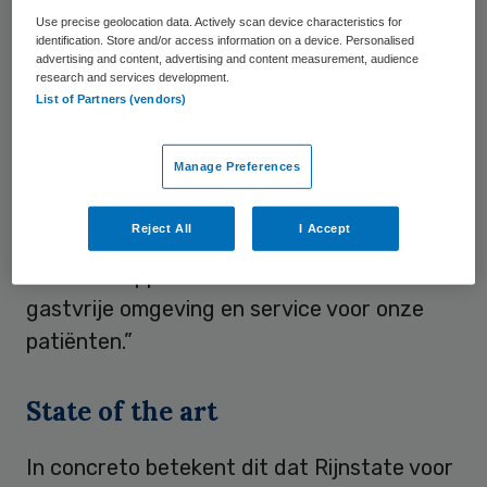
huisartsenpost gebouwd bij de
Use precise geolocation data. Actively scan device characteristics for
identification. Store and/or access information on a device. Personalised
Spoedeisende Hulp.
advertising and content, advertising and content measurement, audience
research and services development.
List of Partners (vendors)
“Dit is een belangrijke stap in de
verwezenlijking van onze ambities”, zegt
Manage Preferences
bestuursvoorzitter Wim van Harten. “Wij
willen ons ziekenhuis klaar maken voor de
Reject All
I Accept
zorg en patiënt van morgen: met de
nieuwste apparatuur en ICT en een
gastvrije omgeving en service voor onze
patiënten.”
State of the art
In concreto betekent dit dat Rijnstate voor