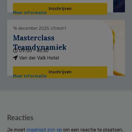
Inschrijven
Meer informatie
16 december 2025, Utrecht
Masterclass
Teamdynamiek
09:00 - 16:30
Van der Valk Hotel
Inschrijven
Meer informatie
Reader
Reacties
Interactions
Je moet
ingelogd zijn op
om een reactie te plaatsen.