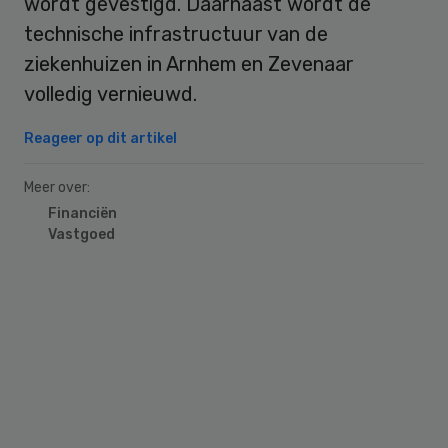
wordt gevestigd. Daarnaast wordt de
technische infrastructuur van de
ziekenhuizen in Arnhem en Zevenaar
volledig vernieuwd.
Reageer op dit artikel
Meer over:
Financiën
Vastgoed
Primary
Sidebar