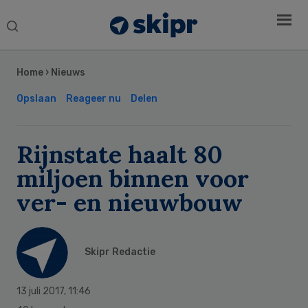
Search
this
Secondary
website
Sidebar
Home
›
Nieuws
Opslaan
Reageer nu
Delen
Rijnstate haalt 80
miljoen binnen voor
ver- en nieuwbouw
Skipr Redactie
13 juli 2017
,
11:46