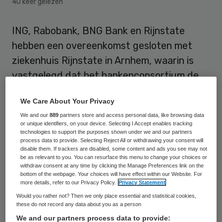
40 keer gelezen
ING, Rabobank, BNG Bank en Rijnstate
hebben een overeenkomst gesloten met
ziekenhuis Rijnstate in Arnhem, waarin is
vastgelegd dat het bankenconsortium de
reeds bestaande financiering met ruim 80
We Care About Your Privacy
miljoen euro uitbreidt om grote
We and our
889
partners store and access personal data, like browsing data
investeringen te doen in het ziekenhuis.
or unique identifiers, on your device. Selecting I Accept enables tracking
technologies to support the purposes shown under we and our partners
process data to provide. Selecting Reject All or withdrawing your consent will
Met deze financiering gaat Rijnstate onder
disable them. If trackers are disabled, some content and ads you see may not
meer haar
Intensive Care en
be as relevant to you. You can resurface this menu to change your choices or
withdraw consent at any time by clicking the Manage Preferences link on the
Operatiekamercomplex in Arnhem
bottom of the webpage. Your choices will have effect within our Website. For
more details, refer to our Privacy Policy.
Privacy Statement
vernieuwen
. Ook bouwt Rijnstate een nieuw
Would you rather not? Then we only place essential and statistical cookies,
centrum voor de zorg voor moeders en
these do not record any data about you as a person
kinderen. Daarnaast wordt een
We and our partners process data to provide: