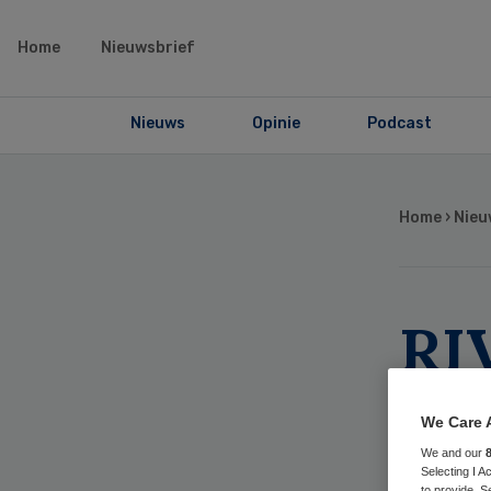
Home
Nieuwsbrief
Nieuws
Opinie
Podcast
Home
›
Nieu
RI
aan
We Care 
po
We and our
Selecting I 
to provide. S