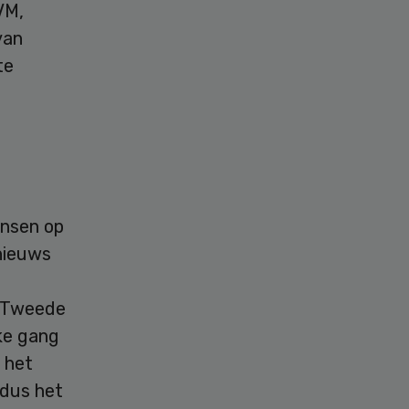
VM,
van
te
ensen op
nieuws
e Tweede
ke gang
 het
ldus het