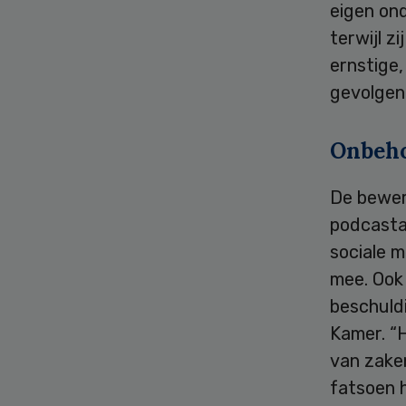
eigen ond
terwijl z
ernstige,
gevolgen 
Onbeho
De bewer
podcasta
sociale 
mee. Ook
beschuld
Kamer. “
van zaken
fatsoen 