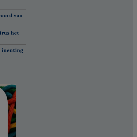
boord van
irus het
j inenting