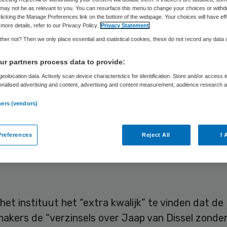
may not be as relevant to you. You can resurface this menu to change your choices or withd
licking the Manage Preferences link on the bottom of the webpage. Your choices will have eff
more details, refer to our Privacy Policy.
Privacy Statement
Skipr Redactie
23 september 2022
,
16:31
504 keer geleze
her not? Then we only place essential and statistical cookies, these do not record any data
r partners process data to provide:
instituut voor Volksgezondheid en Milieu (RIVM) 
eolocation data. Actively scan device characteristics for identification. Store and/or access 
onalised advertising and content, advertising and content measurement, audience research 
tegen de podcastmakers Yves Gijrath en Erik de V
.
ners (vendors)
hun uitspraken over Jaap van Dissel. Ze hadden 
eweringen de suggestie gewekt dat de RIVM-dir
schuldig was aan corruptie. Het RIVM laat vrijda
references
Reject All
I 
ze keer” genoegen te nemen met de publieke exc
het instituut het “extra kwalijk” te vinden dat de
akers de “verzinsels over Jaap van Dissel zonder