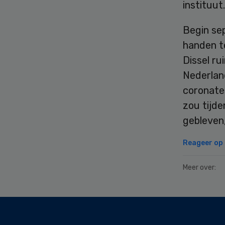
instituut.
Begin se
handen t
Dissel r
Nederland
coronate
zou tijde
gebleven
Reageer op d
Meer over:
Secondary
Sidebar