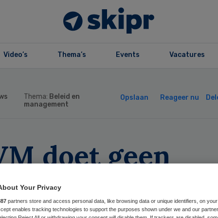
Video’s
Thema’s
Events
Vacatures
ws
Thema:
Beleid en
Opslaan
Reageer nu
Del
management
VM doet geen
gifte tegen
About Your Privacy
dcastmakers
887
partners store and access personal data, like browsing data or unique identifiers, on your
Accept enables tracking technologies to support the purposes shown under we and our partne
electing Reject All or withdrawing your consent will disable them. If trackers are disabled, so