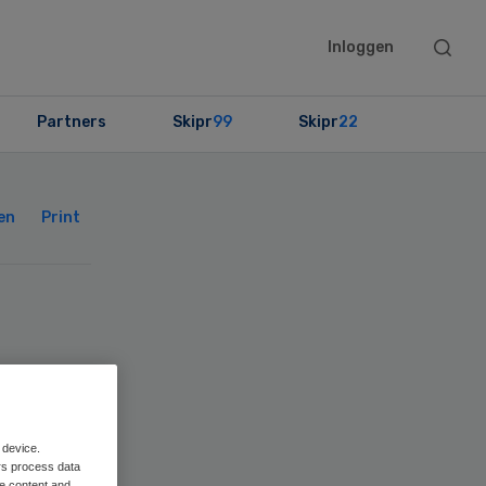
Searc
Inloggen
this
websit
Partners
Skipr
99
Skipr
22
Primary
Sidebar
en
Print
 device.
rs process data
me content and