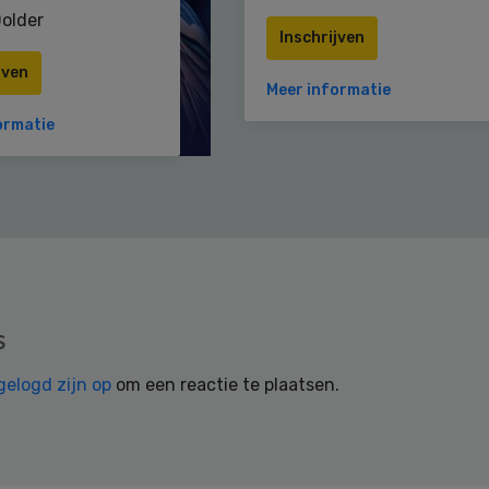
older
Inschrijven
jven
Meer informatie
ormatie
s
gelogd zijn op
om een reactie te plaatsen.