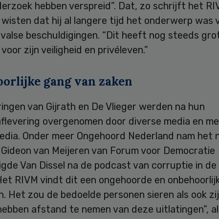
erzoek hebben verspreid”. Dat, zo schrijft het RI
ij wisten dat hij al langere tijd het onderwerp was 
 valse beschuldigingen. “Dit heeft nog steeds gro
voor zijn veiligheid en privéleven.”
orlijke gang van zaken
ingen van Gijrath en De Vlieger werden na hun
flevering overgenomen door diverse media en m
media. Onder meer Ongehoord Nederland nam het 
 Gideon van Meijeren van Forum voor Democratie
igde Van Dissel na de podcast van corruptie in d
Het RIVM vindt dit een ongehoorde en onbehoorlij
. Het zou de bedoelde personen sieren als ook zij
hebben afstand te nemen van deze uitlatingen”, a