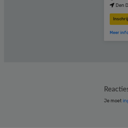
Den D
Inschri
Meer inf
Reader
Reactie
Interactions
Je moet
in