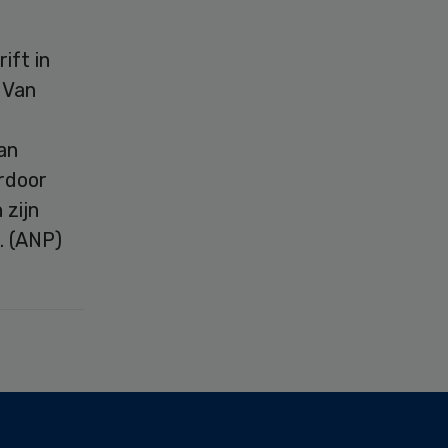
ift in
 Van
an
rdoor
 zijn
. (ANP)