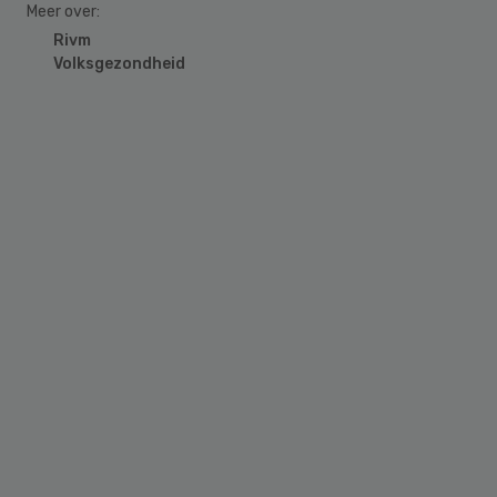
Meer over:
Rivm
Volksgezondheid
Primary
Sidebar