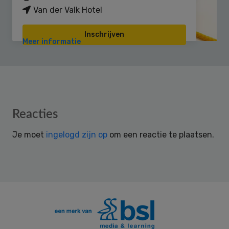
Van der Valk Hotel
Inschrijven
Meer informatie
Reader
Reacties
Interactions
Je moet
ingelogd zijn op
om een reactie te plaatsen.