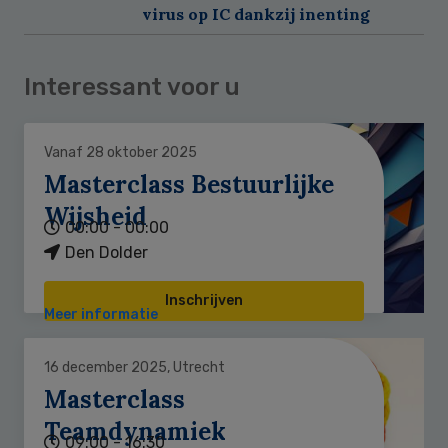
virus op IC dankzij inenting
Interessant voor u
Vanaf 28 oktober 2025
Masterclass Bestuurlijke
Wijsheid
00:00 - 00:00
Den Dolder
Inschrijven
Meer informatie
16 december 2025, Utrecht
Masterclass
Teamdynamiek
09:00 - 16:30