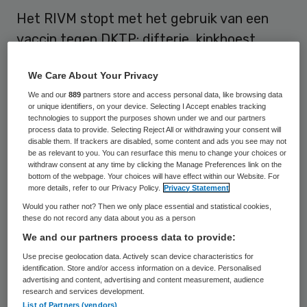
Het RIVM stopt met het gebruik van een
vaccin tegen DKTP: difterie, kinkhoest,
tetanus en polio. Dat meldde het
We Care About Your Privacy
Rijksinstituut voor Volksgezondheid en
We and our
889
partners store and access personal data, like browsing data
Milieu maandag.
or unique identifiers, on your device. Selecting I Accept enables tracking
technologies to support the purposes shown under we and our partners
process data to provide. Selecting Reject All or withdrawing your consent will
Volgens de producent van het vaccin was
disable them. If trackers are disabled, some content and ads you see may not
de ruimte waar het middel werd gemaakt,
be as relevant to you. You can resurface this menu to change your choices or
withdraw consent at any time by clicking the Manage Preferences link on the
niet steriel. “Er is geen enkele reden om aan
bottom of the webpage. Your choices will have effect within our Website. For
more details, refer to our Privacy Policy.
Privacy Statement
te nemen dat het vaccin problemen
Would you rather not? Then we only place essential and statistical cookies,
veroorzaakt voor de gezondheid van al
these do not record any data about you as a person
gevaccineerde kinderen”, aldus het RIVM,
We and our partners process data to provide:
“Dit is echt uit voorzorg.”
Use precise geolocation data. Actively scan device characteristics for
identification. Store and/or access information on a device. Personalised
advertising and content, advertising and content measurement, audience
research and services development.
Vaccin
List of Partners (vendors)