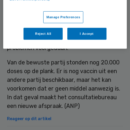
Vaccin uit deze partij is in Nederland de
Manage Preferences
afgelopen maanden zo’n 50.000 keer
toegediend, bij kinderen van ongeveer 4
Reject All
I Accept
jaar oud. Daarbij hebben zich geen
problemen voorgedaan.
Van de bewuste partij stonden nog 20.000
doses op de plank. Er is nog vaccin uit een
andere partij beschikbaar, maar het kan
voorkomen dat er geen middel aanwezig is.
In dat geval maakt het consultatiebureau
een nieuwe afspraak. (ANP)
Reageer op dit artikel