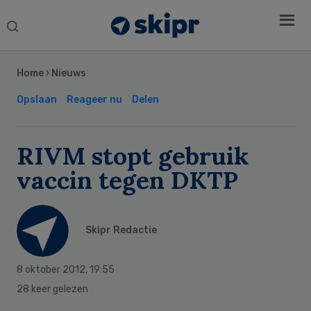
Search
this
Secondary
website
Sidebar
Home
›
Nieuws
Opslaan
Reageer nu
Delen
RIVM stopt gebruik
vaccin tegen DKTP
Skipr Redactie
8 oktober 2012
,
19:55
28 keer gelezen