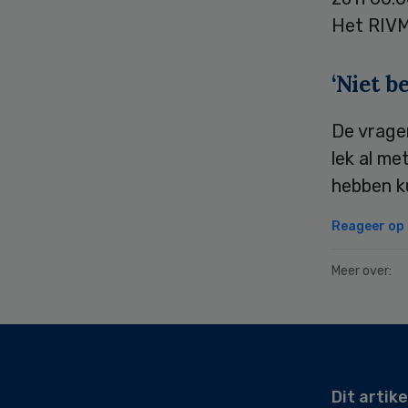
Het RIVM
‘Niet b
De vrage
lek al me
hebben ku
Reageer op d
Meer over:
Secondary
Sidebar
Dit artike