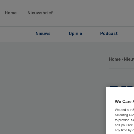
Home
Nieuwsbrief
Nieuws
Opinie
Podcast
Home
›
Nieu
RI
Inf
We Care 
We and our
Selecting I 
off
to provide. S
ads you see 
any time by c