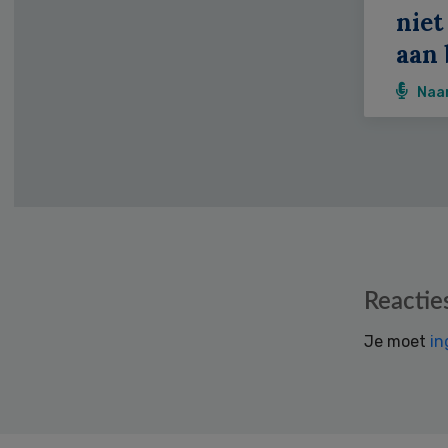
niet
aan 
Naa
Reader
Reactie
Interactions
Je moet
in