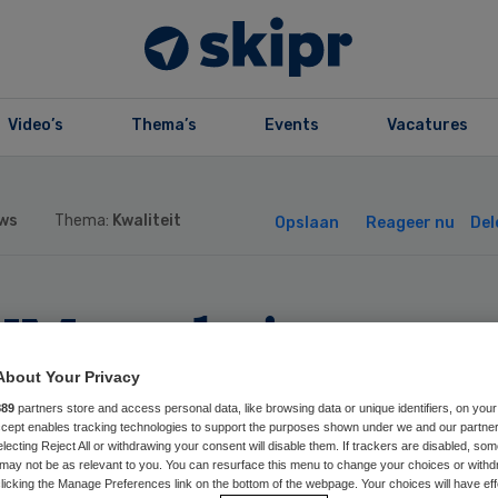
Video’s
Thema’s
Events
Vacatures
ws
Thema:
Kwaliteit
Opslaan
Reageer nu
Del
VM-website
ectieradar tijdeli
About Your Privacy
889
partners store and access personal data, like browsing data or unique identifiers, on your
Accept enables tracking technologies to support the purposes shown under we and our partne
line na datalek
electing Reject All or withdrawing your consent will disable them. If trackers are disabled, so
may not be as relevant to you. You can resurface this menu to change your choices or withd
licking the Manage Preferences link on the bottom of the webpage. Your choices will have eff