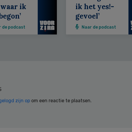
 waar ik
ik het yes!-
begon’
gevoel’
r de podcast
Naar de podcast
s
gelogd zijn op
om een reactie te plaatsen.