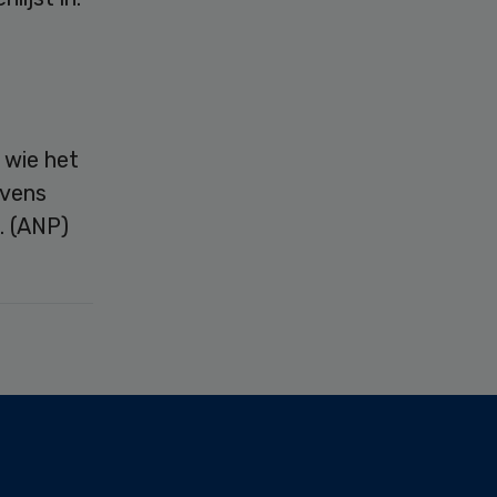
 wie het
evens
. (ANP)