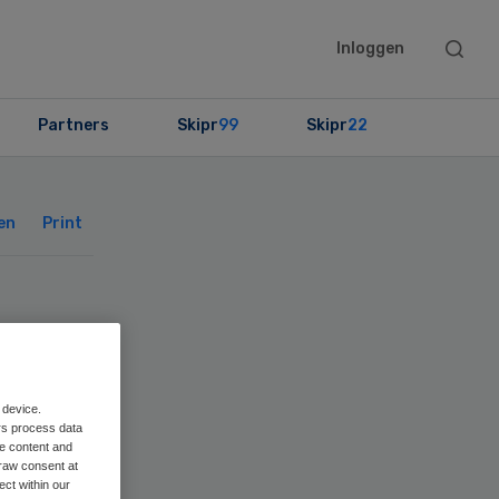
Searc
Inloggen
this
websit
Partners
Skipr
99
Skipr
22
Primary
Sidebar
en
Print
jk
 device.
rs process data
me content and
raw consent at
ect within our