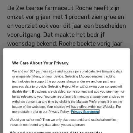
De Zwitserse farmaceut Roche heeft zijn
omzet vorig jaar met 1 procent zien groeien
en voorziet ook voor dit jaar een bescheiden
vooruitgang. Dat maakte het bedrijf
woensdag bekend. Roche boekte vorig jaar
een omzet van 47,5 miljard Zwitserse frank
(ruim 46 miljard euro), tegen 46,8 miljard
We Care About Your Privacy
frank in 2013. De nettowinst stabiliseerde
We and our
887
partners store and access personal data, like browsing data
or unique identifiers, on your device. Selecting I Accept enables tracking
op 12,5 miljard frank.
technologies to support the purposes shown under we and our partners
process data to provide. Selecting Reject All or withdrawing your consent will
disable them. If trackers are disabled, some content and ads you see may not
De resultaten werden gedrukt door de
be as relevant to you. You can resurface this menu to change your choices or
stijging van de frank tegenover onder meer
withdraw consent at any time by clicking the Manage Preferences link on the
bottom of the webpage. Your choices will have effect within our Website. For
de yen en de dollar. Gecorrigeerd voor
more details, refer to our Privacy Policy.
Privacy Statement
wisselkoerseffecten steeg de omzet met 5
Would you rather not? Then we only place essential and statistical cookies,
these do not record any data about you as a person
procent en nam de winst met 6 procent toe.
We and our partners process data to provide: