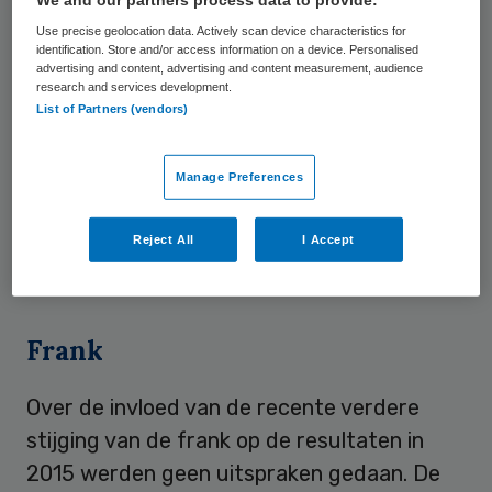
Use precise geolocation data. Actively scan device characteristics for
Antigriepmiddel
identification. Store and/or access information on a device. Personalised
advertising and content, advertising and content measurement, audience
research and services development.
List of Partners (vendors)
Roche zag onder meer een sterke vraag
naar zijn medicijnen tegen borstkanker en
het antigriepmiddel Tamiflu. Voor 2015
Manage Preferences
voorziet het concern opnieuw een kleine
Reject All
I Accept
groei van de omzet, tegen constante
wisselkoersen.
Frank
Over de invloed van de recente verdere
stijging van de frank op de resultaten in
2015 werden geen uitspraken gedaan. De