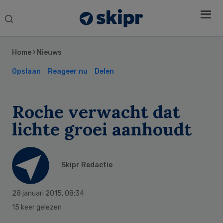
Search
this
Secondary
website
Sidebar
Home
›
Nieuws
Opslaan
Reageer nu
Delen
Roche verwacht dat
lichte groei aanhoudt
Skipr Redactie
28 januari 2015
,
08:34
15 keer gelezen