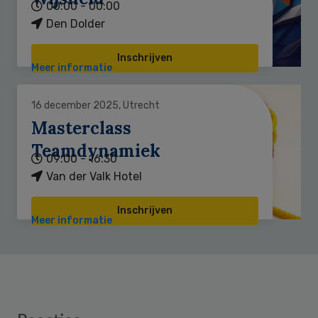
00:00 - 00:00
Den Dolder
Inschrijven
Meer informatie
16 december 2025, Utrecht
Masterclass
Teamdynamiek
09:00 - 16:30
Van der Valk Hotel
Inschrijven
Meer informatie