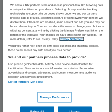
We and our
887
partners store and access personal data, like browsing data
Tijdens de Gelderse start van de Italiaanse
or unique identifiers, on your device. Selecting I Accept enables tracking
wielerklassieker Giro d’Italia staan ruim 180
technologies to support the purposes shown under we and our partners
process data to provide. Selecting Reject All or withdrawing your consent will
vrijwilligers van het Rode Kruis paraat om
disable them. If trackers are disabled, some content and ads you see may not
be as relevant to you. You can resurface this menu to change your choices or
waar nodig eerste hulp te bieden. Ze doen
withdraw consent at any time by clicking the Manage Preferences link on the
bottom of the webpage. Your choices will have effect within our Website. For
dat op EHBO-posten in Apeldoorn, Arnhem
more details, refer to our Privacy Policy.
Privacy Statement
en Nijmegen. Ook zijn er veertien EHBO-
Would you rather not? Then we only place essential and statistical cookies,
these do not record any data about you as a person
biketeams actief langs het parcours.
We and our partners process data to provide:
De start van de Giro is vrijdag 6 mei. De
Use precise geolocation data. Actively scan device characteristics for
identification. Store and/or access information on a device. Personalised
organisatie verwacht een half miljoen
advertising and content, advertising and content measurement, audience
research and services development.
bezoekers.
List of Partners (vendors)
Bevrijdingsdag
Manage Preferences
Het Rode Kruis is met honderden
Reject All
I Accept