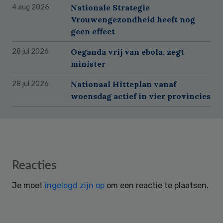
Nationale Strategie
4 aug 2026
Vrouwengezondheid heeft nog
geen effect
Oeganda vrij van ebola, zegt
28 jul 2026
minister
Nationaal Hitteplan vanaf
28 jul 2026
woensdag actief in vier provincies
Reader
Reacties
Interactions
Je moet
ingelogd zijn op
om een reactie te plaatsen.