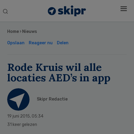
Search
this
Secondary
website
Sidebar
Home
›
Nieuws
Opslaan
Reageer nu
Delen
Rode Kruis wil alle
locaties AED’s in app
Skipr Redactie
19 juni 2015
,
05:34
31 keer gelezen