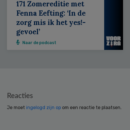
171 Zomereditie met
Fenna Eefting: ‘In de
zorg mis ik het yes!-
gevoel’
Naar de podcast
Reader
Reacties
Interactions
Je moet
ingelogd zijn op
om een reactie te plaatsen.