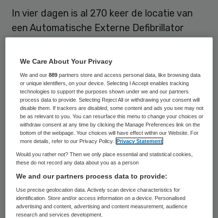
In vier dagen is al 270 keer de locatie van
een Automatische Externe Defibrillator
(AED) in Nederland doorgegeven aan het
Rode Kruis. Sinds maandag worden die
We Care About Your Privacy
plekken bijgehouden in de EHBO app van de
We and our
889
partners store and access personal data, like browsing data
organisatie. Het Rode Kruis heeft die taak
or unique identifiers, on your device. Selecting I Accept enables tracking
technologies to support the purposes shown under we and our partners
overgenomen van het Radboudumc, dat in
process data to provide. Selecting Reject All or withdrawing your consent will
disable them. If trackers are disabled, some content and ads you see may not
2009 startte met het in kaart brengen van
be as relevant to you. You can resurface this menu to change your choices or
withdraw consent at any time by clicking the Manage Preferences link on the
AED’s in Nederland. De teller staat op zo’n
bottom of the webpage. Your choices will have effect within our Website. For
more details, refer to our Privacy Policy.
Privacy Statement
22.000, maar volgens het Rode Kruis zijn
Would you rather not? Then we only place essential and statistical cookies,
nog zeker 40.000 locaties niet
these do not record any data about you as a person
doorgegeven.
We and our partners process data to provide:
Use precise geolocation data. Actively scan device characteristics for
Wie een AED weet te hangen, kan dat nu in
identification. Store and/or access information on a device. Personalised
advertising and content, advertising and content measurement, audience
de EHBO app aangeven. 3500 mensen
research and services development.