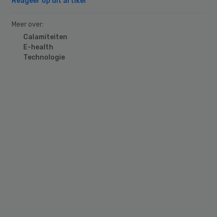
Reageer op dit artikel
Meer over:
Calamiteiten
E-health
Technologie
Primary
Sidebar