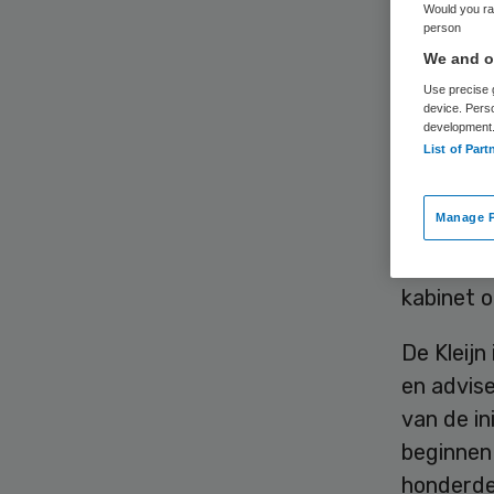
Would you rat
person
We and ou
Use precise g
device. Pers
development
List of Part
“Tabak w
normaal p
Manage P
leveren a
Kleijn va
kabinet o
De Kleijn
en advise
van de in
beginnen
honderde