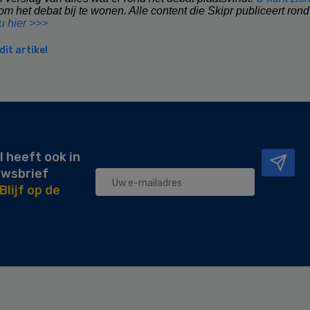
m het debat bij te wonen. Alle content die Skipr publiceert rond
 u hier >>>
it artikel
l heeft ook in
uwsbrief
Blijf op de