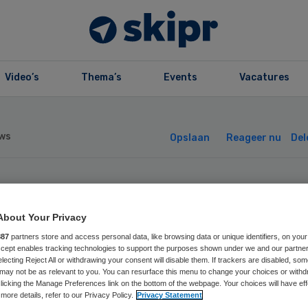
Video’s
Thema’s
Events
Vacatures
ws
Opslaan
Reageer nu
Del
okvrije
About Your Privacy
menleving moet i
887
partners store and access personal data, like browsing data or unique identifiers, on your
Accept enables tracking technologies to support the purposes shown under we and our partne
electing Reject All or withdrawing your consent will disable them. If trackers are disabled, so
euw regeerakkoo
may not be as relevant to you. You can resurface this menu to change your choices or withd
licking the Manage Preferences link on the bottom of the webpage. Your choices will have eff
more details, refer to our Privacy Policy.
Privacy Statement