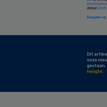
inschrijven
o
debat
vindt
Reageer op d
Secondary
Sidebar
Dit artike
onze nie
gestaan.
hoogte.