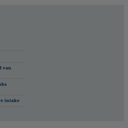
d van
nks
re intake