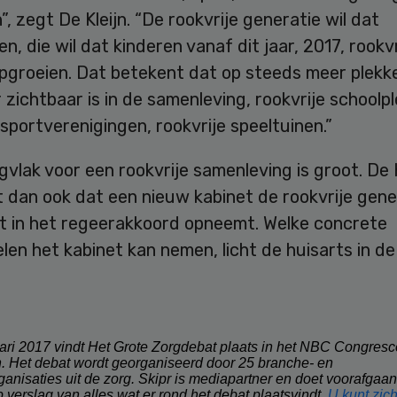
”, zegt De Kleijn. “De rookvrije generatie wil dat
n, die wil dat kinderen vanaf dit jaar, 2017, rookvr
pgroeien. Dat betekent dat op steeds meer plekk
 zichtbaar is in de samenleving, rookvrije schoolpl
 sportverenigingen, rookvrije speeltuinen.”
vlak voor een rookvrije samenleving is groot. De K
 dan ook dat een nieuw kabinet de rookvrije gene
t in het regeerakkoord opneemt. Welke concrete
en het kabinet kan nemen, licht de huisarts in de
ari 2017 vindt Het Grote Zorgdebat plaats in het NBC Congresc
 Het debat wordt georganiseerd door 25 branche- en
anisaties uit de zorg. Skipr is mediapartner en doet voorafgaan
 verslag van alles wat er rond het debat plaatsvindt.
U kunt zich