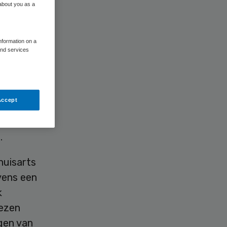
 about you as a
information on a
and services
et een
bijdrage
Accept
am de
nieuw
.
 huisarts
vens een
k
iezen
gen van