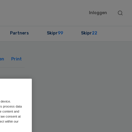
Searc
Inloggen
this
websit
Partners
Skipr
99
Skipr
22
Primary
Sidebar
en
Print
n
 device.
rs process data
me content and
rd’
raw consent at
ect within our