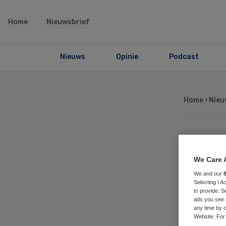
Home
Nieuwsbrief
Nieuws
Opinie
Podcast
Home
›
Nieu
‘Ro
We Care 
sa
We and our
Selecting I 
to provide. S
ni
ads you see 
any time by c
Website. For 