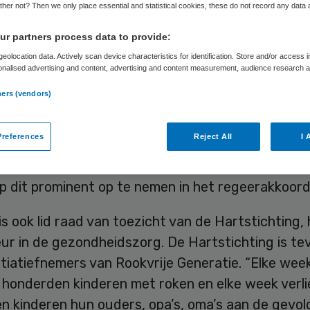
her not? Then we only place essential and statistical cookies, these do not record any data
r partners process data to provide:
Skipr Redactie
9 februari 2017
,
13:35
20 keer gelezen
eolocation data. Actively scan device characteristics for identification. Store and/or access 
onalised advertising and content, advertising and content measurement, audience research 
.
ners (vendors)
ordt op meer plekken verkocht dan brood, alsof h
roduct zou zijn. De overheid kan een belangrijke 
references
Reject All
I 
an het de-normaliseren van roken.” Dat zegt Mirj
n de beweging Rookvrije Generatie. Zij roept een 
p dit prominent op te nemen in het regeerakkoord
 is ook lid raad van toezicht van de Hartstichting,
ur in de gezondheidszorg. De Hartstichting is te
itiatiefnemers van Rookvrije Generatie. “Elke wee
 honderden kinderen met roken en elke week verl
n kinderen hun ouders, opa’s, oma’s aan de gevol