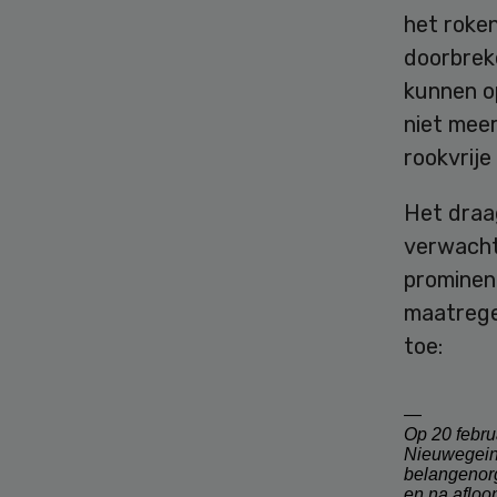
het roken
doorbreke
kunnen o
niet meer
rookvrije
Het draag
verwacht
prominen
maatregel
toe:
—
Op 20 febru
Nieuwegein.
belangenorg
en na afloop