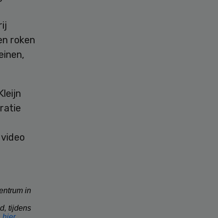
ij
en roken
einen,
leijn
ratie
 video
entrum in
d, tijdens
 hier