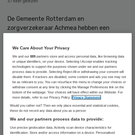
37 keer gelezen
De Gemeente Rotterdam en
zorgverzekeraar Achmea hebben een
prijsvraag in het leven geroepen voor
innovaties in de Rotterdamse ouderenzorg.
We Care About Your Privacy
Met de wedstrijd is een bedrag van 15.000
We and our
889
partners store and access personal data, like browsing data
or unique identifiers, on your device. Selecting I Accept enables tracking
euro gemoeid, waarmee het idee
technologies to support the purposes shown under we and our partners
uitgevoerd kan worden.
process data to provide. Selecting Reject All or withdrawing your consent will
disable them. If trackers are disabled, some content and ads you see may not
be as relevant to you. You can resurface this menu to change your choices or
Het is de eerste keer dat de
withdraw consent at any time by clicking the Manage Preferences link on the
bottom of the webpage. Your choices will have effect within our Website. For
ideeënwedstrijd gehouden wordt. Men kan
more details, refer to our Privacy Policy.
Privacy Statement
in teams van twee personen deelnemen,
Would you rather not? Then we only place essential and statistical cookies,
these do not record any data about you as a person
waarbij de voorwaarde is dat de leden van
We and our partners process data to provide:
het team uit twee verschillende generaties
Use precise geolocation data. Actively scan device characteristics for
dienen te komen.
identification. Store and/or access information on a device. Personalised