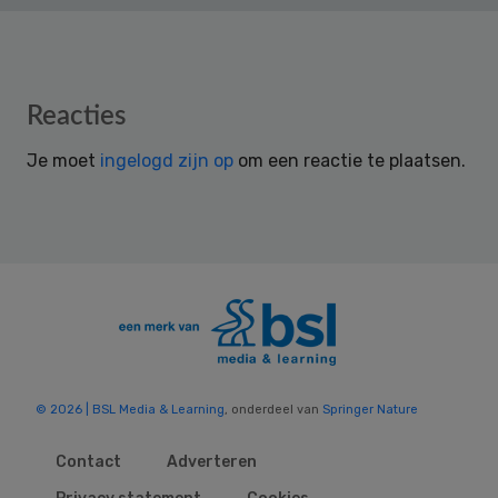
Reader
Reacties
Interactions
Je moet
ingelogd zijn op
om een reactie te plaatsen.
© 2026 | BSL Media & Learning
, onderdeel van
Springer Nature
Contact
Adverteren