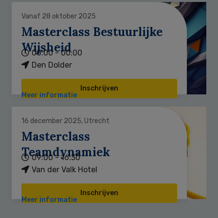
Vanaf 28 oktober 2025
Masterclass Bestuurlijke
Wijsheid
00:00 - 00:00
Den Dolder
Inschrijven
Meer informatie
16 december 2025, Utrecht
Masterclass
Teamdynamiek
09:00 - 16:30
Van der Valk Hotel
Inschrijven
Meer informatie