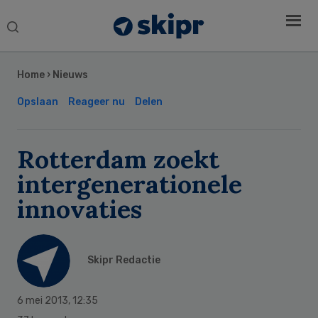
Search
this
Secondary
website
Sidebar
Home
›
Nieuws
Opslaan
Reageer nu
Delen
Rotterdam zoekt
intergenerationele
innovaties
Skipr Redactie
6 mei 2013
,
12:35