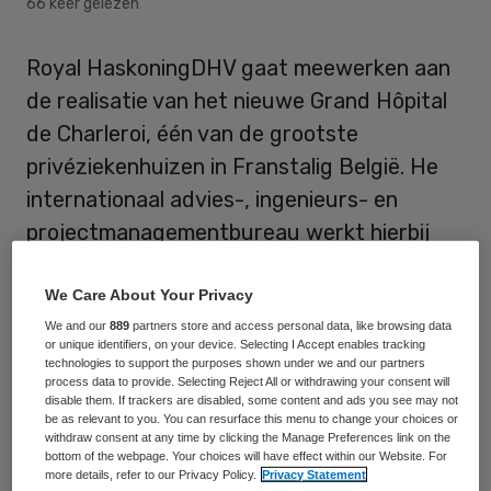
66 keer gelezen
Royal HaskoningDHV gaat meewerken aan
de realisatie van het nieuwe Grand Hôpital
de Charleroi, één van de grootste
privéziekenhuizen in Franstalig België. He
internationaal advies-, ingenieurs- en
projectmanagementbureau werkt hierbij
samen met het architecten- en
ingenieursconsortium VK-Reservoir A.
We Care About Your Privacy
We and our
889
partners store and access personal data, like browsing data
or unique identifiers, on your device. Selecting I Accept enables tracking
Royal HaskoningDHV en VK-Réservoir A
technologies to support the purposes shown under we and our partners
verwachten dat het ziekenhuis in recordtijd
process data to provide. Selecting Reject All or withdrawing your consent will
disable them. If trackers are disabled, some content and ads you see may not
open kan door een functionele scheiding in
be as relevant to you. You can resurface this menu to change your choices or
withdraw consent at any time by clicking the Manage Preferences link on the
de ruwbouw en een gefaseerde
bottom of the webpage. Your choices will have effect within our Website. For
more details, refer to our Privacy Policy.
Privacy Statement
ingebruikname. Met deze opdracht is voor