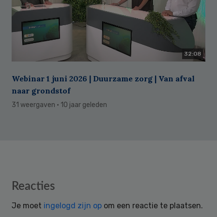
32:08
Webinar 1 juni 2026 | Duurzame zorg | Van afval
naar grondstof
31 weergaven
· 10 jaar geleden
Reader
Reacties
Interactions
Je moet
ingelogd zijn op
om een reactie te plaatsen.