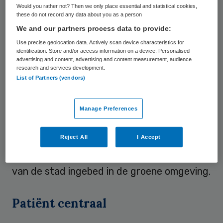
Would you rather not? Then we only place essential and statistical cookies,
Royal HaskoningDHV een bedrag van enkele
these do not record any data about you as a person
miljoenen euro’s gemoeid.
We and our partners process data to provide:
Use precise geolocation data. Actively scan device characteristics for
Het Grand Hôpital de Charleroi moet met
identification. Store and/or access information on a device. Personalised
advertising and content, advertising and content measurement, audience
950 bedden en een oppervlakte van circa
research and services development.
List of Partners (vendors)
130.000 vierkante meter, een van de
belangrijkste zorglocaties in het zuiden van
Manage Preferences
België worden. Het nieuwe ziekenhuis
vervangt het verouderde ziekenhuis dat
Reject All
I Accept
verspreid ligt over verschillende locaties in
de stad. Het ziekenhuis wordt aan de rand
van de stad ingebed in de groene omgeving.
Patiënt centraal