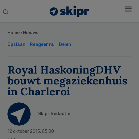
Search
this
Secondary
website
Sidebar
Home
›
Nieuws
Opslaan
Reageer nu
Delen
Royal HaskoningDHV
bouwt megaziekenhuis
in Charleroi
Skipr Redactie
12 oktober 2015
,
05:00