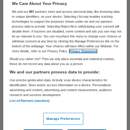
9 januari 2025
,
12:19
We Care About Your Privacy
1243 keer gelezen
We and our
887
partners store and access personal data, like browsing data
or unique identifiers, on your device. Selecting I Accept enables tracking
technologies to support the purposes shown under we and our partners
Eind vorig jaar zijn 1, 2 miljoen mensen
process data to provide. Selecting Reject All or withdrawing your consent will
disable them. If trackers are disabled, some content and ads you see may not
overgestapt naar een
be as relevant to you. You can resurface this menu to change your choices or
andere
zorgverzekeraar
. Dat is 6,7 procent
withdraw consent at any time by clicking the Manage Preferences link on the
bottom of the webpage. Your choices will have effect within our Website. For
van alle verzekerden. Het zijn voorlopige
more details, refer to our Privacy Policy.
Privacy Statement
cijfers van kenniscentrum Vektis.
Would you rather not? Then we only place essential and statistical cookies,
these do not record any data about you as a person
We and our partners process data to provide:
Een jaar geleden kwam het definitieve
Use precise geolocation data. Actively scan device characteristics for
identification. Store and/or access information on a device. Personalised
percentage uit op 7,4. “Het was daarmee
advertising and content, advertising and content measurement, audience
research and services development.
het op een na hoogste overstappercentage
List of Partners (vendors)
sinds 2006. Dit jaar sluit het percentage
aan bij het beeld van de jaren voor 2023”,
Manage Preferences
concludeert Vektis. Begin februari komen