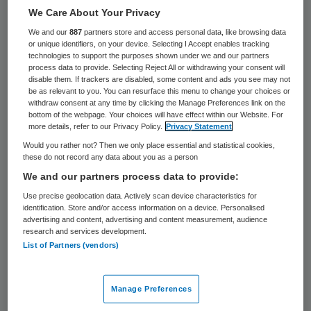
We Care About Your Privacy
Het ministerie van Volksgezondheid heeft
We and our
887
partners store and access personal data, like browsing data
haar begroting voor 2015 bijgesteld op
or unique identifiers, on your device. Selecting I Accept enables tracking
technologies to support the purposes shown under we and our partners
basis van wat er in 2014 werkelijk is
process data to provide. Selecting Reject All or withdrawing your consent will
uitgegeven. Voor de wijkverpleging
disable them. If trackers are disabled, some content and ads you see may not
be as relevant to you. You can resurface this menu to change your choices or
betekent dit dat er een extra bedrag van
withdraw consent at any time by clicking the Manage Preferences link on the
bottom of the webpage. Your choices will have effect within our Website. For
85 miljoen euro beschikbaar is. Dit meldt
more details, refer to our Privacy Policy.
Privacy Statement
ActiZ.
Would you rather not? Then we only place essential and statistical cookies,
these do not record any data about you as a person
Zorgorganisaties die zorg en ondersteuning
We and our partners process data to provide:
in de wijk verlenen, ervaren volgens
ActiZ
Use precise geolocation data. Actively scan device characteristics for
identification. Store and/or access information on a device. Personalised
veel druk op de budgetten. De
advertising and content, advertising and content measurement, audience
research and services development.
belangenbehartiger krijgt al langere tijd
List of Partners (vendors)
signalen dat leden hun budgetplafond
dreigen te overschrijden. Ze vrezen dat er
Manage Preferences
als gevolg daarvan wachtlijsten ontstaan.