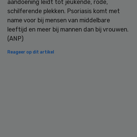
aandoening leidt tot jeukende, rode,
schilferende plekken. Psoriasis komt met
name voor bij mensen van middelbare
leeftijd en meer bij mannen dan bij vrouwen.
(ANP)
Reageer op dit artikel
Primary
Sidebar