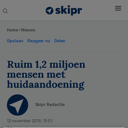
Search
this
Secondary
website
Sidebar
Home
›
Nieuws
Opslaan
Reageer nu
Delen
Ruim 1,2 miljoen
mensen met
huidaandoening
Skipr Redactie
12 november 2015
,
15:01