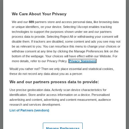
32 keer gelezen
We Care About Your Privacy
Meer dan 1,2 miljoen Nederlanders hebben
We and our
889
partners store and access personal data, like browsing data
een chronische huidaandoening. Ruim
or unique identifiers, on your device. Selecting I Accept enables tracking
technologies to support the purposes shown under we and our partners
830.000 mensen (5 procent van de
process data to provide. Selecting Reject All or withdrawing your consent will
disable them. If trackers are disabled, some content and ads you see may not
bevolking) hebben last van eczeem, nog
be as relevant to you. You can resurface this menu to change your choices or
eens meer dan 400.000 (2,4 procent)
withdraw consent at any time by clicking the Manage Preferences link on the
bottom of the webpage. Your choices will have effect within our Website. For
hebben psoriasis. Dat blijkt uit gegevens
more details, refer to our Privacy Policy.
Privacy Statement
van het Centraal Bureau voor de Statistiek.
Would you rather not? Then we only place essential and statistical cookies,
these do not record any data about you as a person
We and our partners process data to provide:
Het aantal mensen met zo’n
Use precise geolocation data. Actively scan device characteristics for
huidaandoening ligt nu iets hoger dan tien
identification. Store and/or access information on a device. Personalised
jaar geleden. Toen zei 4,4 procent te
advertising and content, advertising and content measurement, audience
research and services development.
kampen met eczeem en 1,7 procent met
List of Partners (vendors)
psoriasis. Het CBS heeft geen verklaring
voor de stijging. ,,Het kan zijn dat mensen
Manage Preferences