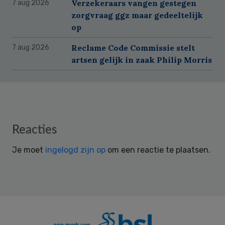
Verzekeraars vangen gestegen
7 aug 2026
zorgvraag ggz maar gedeeltelijk
op
Reclame Code Commissie stelt
7 aug 2026
artsen gelijk in zaak Philip Morris
Reader
Reacties
Interactions
Je moet
ingelogd zijn op
om een reactie te plaatsen.