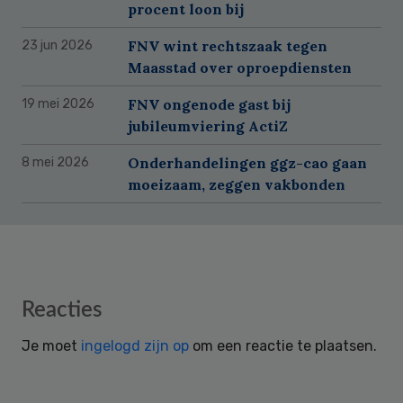
procent loon bij
FNV wint rechtszaak tegen
23 jun 2026
Maasstad over oproepdiensten
FNV ongenode gast bij
19 mei 2026
jubileumviering ActiZ
Onderhandelingen ggz-cao gaan
8 mei 2026
moeizaam, zeggen vakbonden
Reader
Reacties
Interactions
Je moet
ingelogd zijn op
om een reactie te plaatsen.