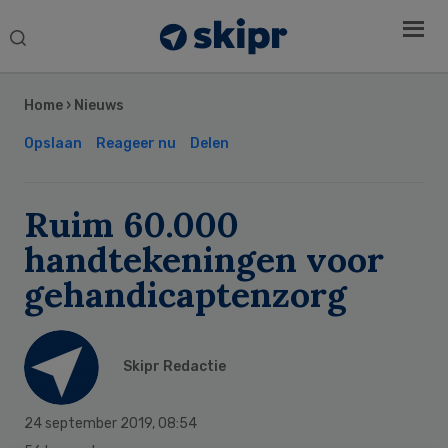
Search
this
Secondary
website
Sidebar
Home
›
Nieuws
Opslaan
Reageer nu
Delen
Ruim 60.000
handtekeningen voor
gehandicaptenzorg
Skipr Redactie
24 september 2019
,
08:54