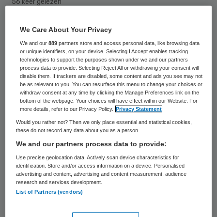
56 keer gelezen
Meer dan 60.000 werkers in de
We Care About Your Privacy
gehandicaptenzorg in heel Nederland
We and our
889
partners store and access personal data, like browsing data
or unique identifiers, on your device. Selecting I Accept enables tracking
hebben een petitie ondertekend waarin zij
technologies to support the purposes shown under we and our partners
process data to provide. Selecting Reject All or withdrawing your consent will
onder meer een betere betaling, minder
disable them. If trackers are disabled, some content and ads you see may not
be as relevant to you. You can resurface this menu to change your choices or
werkdruk en betere bijscholing voor de
withdraw consent at any time by clicking the Manage Preferences link on the
omgang met het toenemend aantal
bottom of the webpage. Your choices will have effect within our Website. For
more details, refer to our Privacy Policy.
Privacy Statement
patiënten met een psychiatrische
Would you rather not? Then we only place essential and statistical cookies,
achtergrond eisen.
these do not record any data about you as a person
We and our partners process data to provide:
De werknemers in de gehandicaptenzorg
Use precise geolocation data. Actively scan device characteristics for
identification. Store and/or access information on a device. Personalised
willen ook dat er betere contracten komen
advertising and content, advertising and content measurement, audience
voor jonge medewerkers om zo de
research and services development.
List of Partners (vendors)
vergrijzing tegen te gaan. Komende
donderdag schuiven de initiatiefnemers van