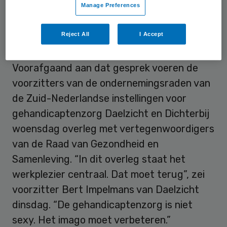
Manage Preferences
de handtekeningenactie aan bij overleg
over de zorg met minister Hugo de Jonge
Reject All
I Accept
van Welzijn en Sport.
Voorafgaand aan dat gesprek voeren de
voorzitters van de ondernemingsraden van
de Zuid-Nederlandse instellingen voor
gehandicaptenzorg Daelzicht en Dichterbij
woensdag overleg met vertegenwoordigers
van de Raad van Gezondheid en
Samenleving. “In dit overleg staat het
werkplezier centraal. Dat moet terug”, zei
voorzitter Bert Impelmans van Daelzicht
dinsdag. “De gehandicaptenzorg is niet
sexy. Het imago moet verbeteren.”