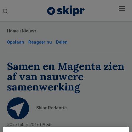
Search
this
Secondary
website
Sidebar
Home
›
Nieuws
Opslaan
Reageer nu
Delen
Samen en Magenta zien
af van nauwere
samenwerking
Skipr Redactie
20 oktober 2017
,
09:35