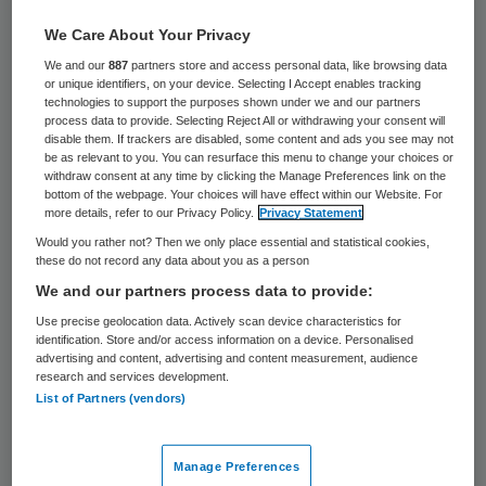
24 keer gelezen
We Care About Your Privacy
Woonzorggroep Samen uit Schagen en
We and our
887
partners store and access personal data, like browsing data
or unique identifiers, on your device. Selecting I Accept enables tracking
Magentazorg uit Alkmaar/Heerhugowaard
technologies to support the purposes shown under we and our partners
process data to provide. Selecting Reject All or withdrawing your consent will
zien af van een nadere samenwerking op
disable them. If trackers are disabled, some content and ads you see may not
be as relevant to you. You can resurface this menu to change your choices or
het gebied van de revalidatiezorg voor
withdraw consent at any time by clicking the Manage Preferences link on the
ouderen in de regio. Dat meldt het Noord-
bottom of the webpage. Your choices will have effect within our Website. For
more details, refer to our Privacy Policy.
Privacy Statement
Hollands Dagblad.
Would you rather not? Then we only place essential and statistical cookies,
these do not record any data about you as a person
“We hebben ieder andere inzichten over de
We and our partners process data to provide:
aansturing en organisatie van deze zorg”,
Use precise geolocation data. Actively scan device characteristics for
identification. Store and/or access information on a device. Personalised
zo licht Caroline Beentjes, lid raad van
advertising and content, advertising and content measurement, audience
bestuur Woonzorggroep Samen, toe. De
research and services development.
List of Partners (vendors)
woonzorggroep stapte hierop uit de
verkenning.
Manage Preferences