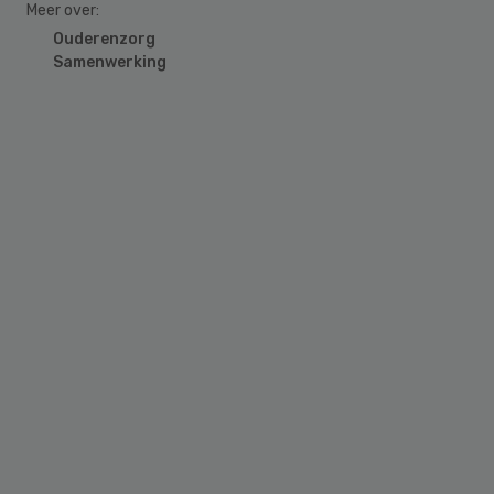
Meer over:
Ouderenzorg
Samenwerking
Primary
Sidebar