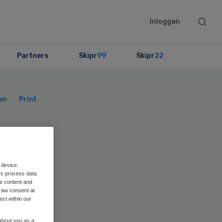
Searc
Inloggen
this
websit
Partners
Skipr
99
Skipr
22
Primary
Sidebar
en
Print
er’
 device.
rs process data
me content and
raw consent at
ect within our
 about you as a