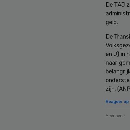
De TAJ z
administr
geld.
De Transi
Volksgezo
en J) in
naar gem
belangrij
ondersteu
zijn. (AN
Reageer op d
Meer over: