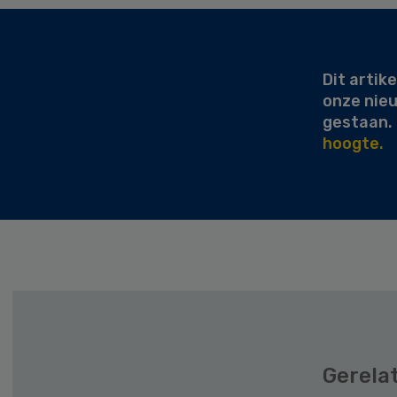
Secondary
Sidebar
Dit artike
onze nie
gestaan.
hoogte.
Gerela