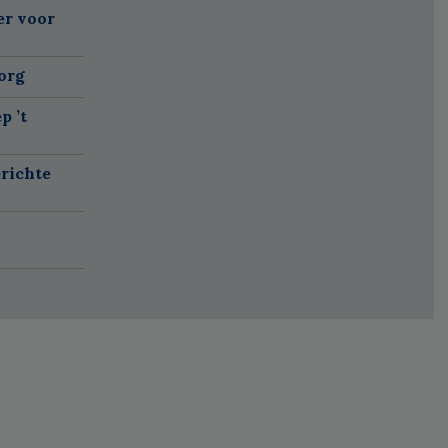
er voor
org
p ’t
richte