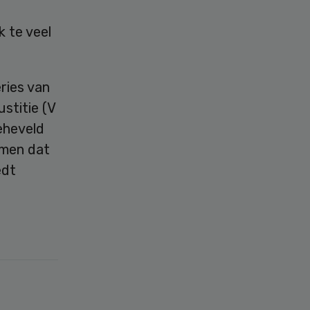
k te veel
ries van
stitie (V
eheveld
omen dat
edt