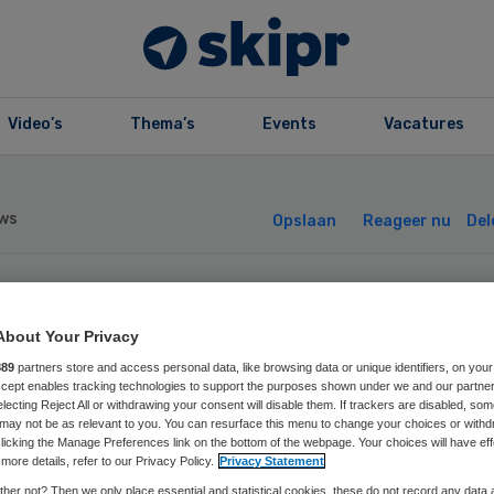
Video’s
Thema’s
Events
Vacatures
ws
Opslaan
Reageer nu
Del
amenwerking
About Your Privacy
ugdhulp moet bet
889
partners store and access personal data, like browsing data or unique identifiers, on your
Accept enables tracking technologies to support the purposes shown under we and our partne
electing Reject All or withdrawing your consent will disable them. If trackers are disabled, so
may not be as relevant to you. You can resurface this menu to change your choices or withd
licking the Manage Preferences link on the bottom of the webpage. Your choices will have eff
more details, refer to our Privacy Policy.
Privacy Statement
her not? Then we only place essential and statistical cookies, these do not record any data