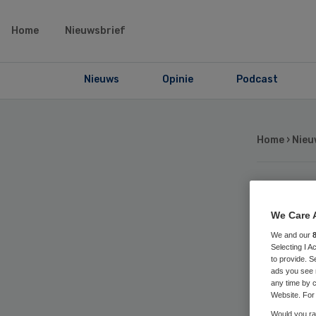
Home
Nieuwsbrief
Nieuws
Opinie
Podcast
Home
›
Nieu
‘S
We Care 
je
We and our
Selecting I 
to provide. S
ads you see 
any time by c
Website. For 
Would you rat