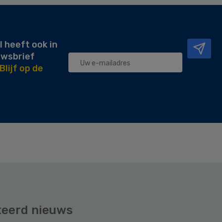
l heeft ook in
uwsbrief
Blijf op de
teerd nieuws