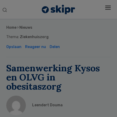
Search
this
Secondary
website
Sidebar
Home
›
Nieuws
Thema:
Ziekenhuiszorg
Opslaan
Reageer nu
Delen
Samenwerking Kysos
en OLVG in
obesitaszorg
Leendert Douma