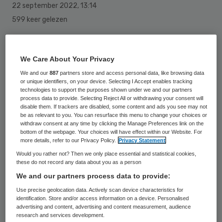
22 september 2022
,
13:14
599 keer gelezen
Kysos en het Obesitas Centrum Amsterdam
(OCA, onderdeel van OLVG) gaan per 1
We Care About Your Privacy
januari een samenwerking aan op het
We and our
887
partners store and access personal data, like browsing data
or unique identifiers, on your device. Selecting I Accept enables tracking
gebied van bariatrische zorg, zowel in
technologies to support the purposes shown under we and our partners
chirurgie als preventie van obesitas. De
process data to provide. Selecting Reject All or withdrawing your consent will
disable them. If trackers are disabled, some content and ads you see may not
samenwerking tussen OCA en de
be as relevant to you. You can resurface this menu to change your choices or
withdraw consent at any time by clicking the Manage Preferences link on the
Nederlandse Obesitas Kliniek is onlangs
bottom of the webpage. Your choices will have effect within our Website. For
more details, refer to our Privacy Policy.
Privacy Statement
getekend.
Would you rather not? Then we only place essential and statistical cookies,
these do not record any data about you as a person
We and our partners process data to provide:
Dat melden Kysos en OLVG op 22
Use precise geolocation data. Actively scan device characteristics for
september
. Vanaf volgend jaar is het OCA
identification. Store and/or access information on a device. Personalised
advertising and content, advertising and content measurement, audience
de enige kliniek die maagverkleiningen
research and services development.