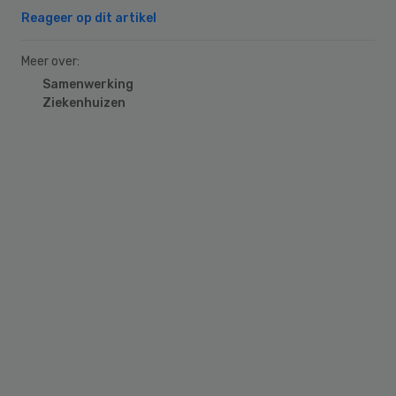
Reageer op dit artikel
Meer over:
Samenwerking
Ziekenhuizen
Primary
Sidebar