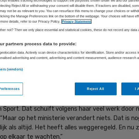
Accept enables tracking technologies to support the purposes shown under we and our partne
electing Reject All or withdrawing your consent will disable them. If trackers are disabled, so
may not be as relevant to you. You can resurface this menu to change your choices or withd
licking the Manage Preferences link on the bottom of the webpage. Your choices will have eff
Skipr Redactie
14 februari 2013
,
08:23
49 keer gelezen
more details, refer to our Privacy Policy.
Privacy Statement
her not? Then we only place essential and statistical cookies, these do not record any data
r partners process data to provide:
et is “oorverdovend stil” over de aanpak van
eolocation data. Actively scan device characteristics for identification. Store and/or access 
bruik in instellingen en pleeggezinnen. Dat zegt v
onalised advertising and content, advertising and content measurement, audience research 
.
mson van de commissie die het seksueel misbruik
ners (vendors)
ht, in een interview donderdag in Trouw. De comm
wam in oktober met haar conclusies en aanbeveli
references
Reject All
I 
cht haar pijlen op het ministerie van Volksgezond
n Sport. Dat schuift volgens haar veel werk door 
“Maar op het ministerie verandert niets. Dat is n
ijk als altijd. Het heeft alles weggeregeld. En nu z
op elkaar te wachten.”