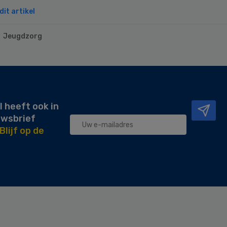
it artikel
Jeugdzorg
l heeft ook in
uwsbrief
Blijf op de