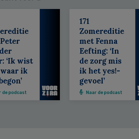
171
ereditie
Zomereditie
Peter
met Fenna
der
Eefting: ‘In
: ‘Ik wist
de zorg mis
 waar ik
ik het yes!-
begon’
gevoel’
r de podcast
Naar de podcast