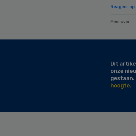
Reageer op d
Meer over:
Secondary
Sidebar
Dit artike
onze nie
gestaan.
hoogte.