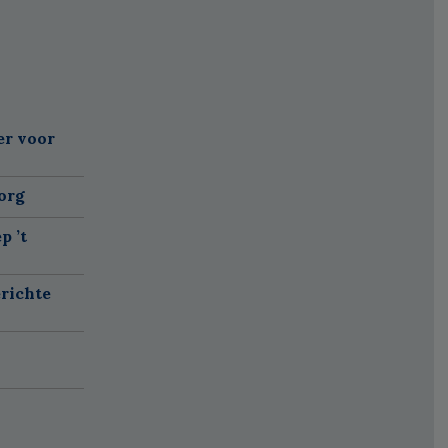
er voor
org
p ’t
richte