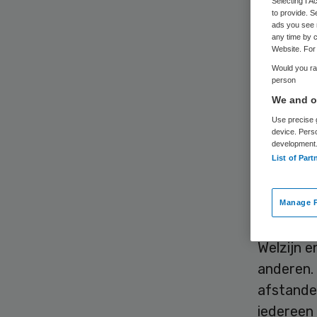
Selecting I 
to provide. S
ads you see 
any time by c
Website. For 
Would you rat
person
We and ou
Het kabin
Use precise g
kindermis
device. Pers
development
Rieke Sa
List of Part
onderzoc
Samson k
Manage P
Samson ri
Welzijn e
anderen. 
afstandel
iedereen 