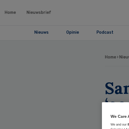
Home
Nieuwsbrief
Nieuws
Opinie
Podcast
Home
›
Nieu
Sa
‘oo
ro
We Care 
We and our