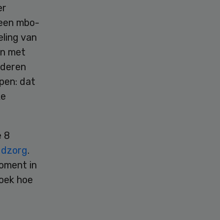
er
 een mbo-
eling van
en met
nderen
pen: dat
ke
e 8
ugdzorg
.
moment in
oek hoe