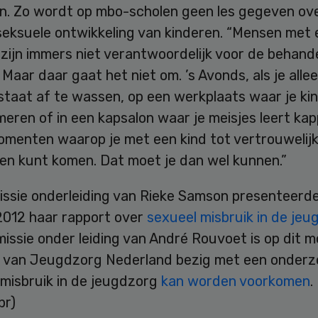
n. Zo wordt op mbo-scholen geen les gegeven ov
seksuele ontwikkeling van kinderen. “Mensen met
 zijn immers niet verantwoordelijk voor de behand
 Maar daar gaat het niet om. ’s Avonds, als je alle
staat af te wassen, op een werkplaats waar je ki
meren of in een kapsalon waar je meisjes leert kap
momenten waarop je met een kind tot vertrouwelij
en kunt komen. Dat moet je dan wel kunnen.”
ssie onderleiding van Rieke Samson presenteerd
2012 haar rapport over
sexueel misbruik in de je
issie onder leiding van André Rouvoet is op dit 
 van Jeugdzorg Nederland bezig met een onderz
 misbruik in de jeugdzorg
kan worden voorkomen
.
pr)