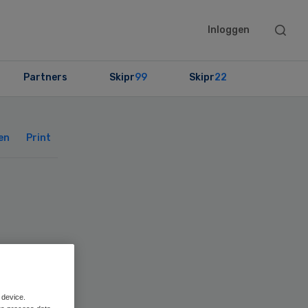
Searc
Inloggen
this
websit
Partners
Skipr
99
Skipr
22
Primary
Sidebar
en
Print
 device.