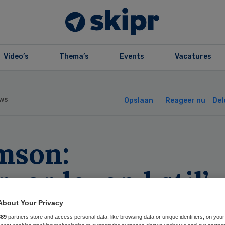
Video’s
Thema’s
Events
Vacatures
ws
Opslaan
Reageer nu
Del
mson:
rverdovend stil’
nd misbruik
About Your Privacy
889
partners store and access personal data, like browsing data or unique identifiers, on your