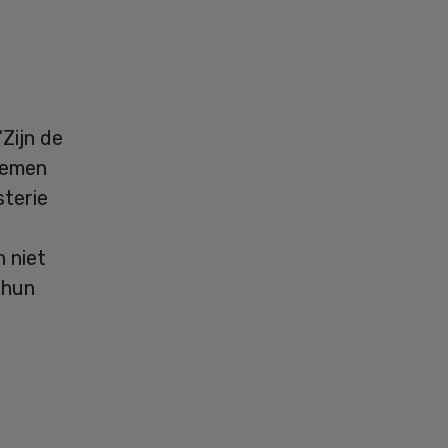
Zijn de
nemen
sterie
n niet
 hun