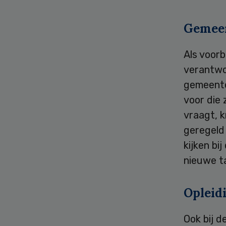
Gemee
Als voor
verantwoo
gemeente
voor die 
vraagt, k
geregeld 
kijken bi
nieuwe t
Opleid
Ook bij 